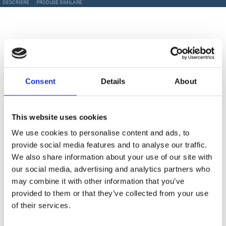
DESCRIERE
PRODUSE SIMILARE
Descriere
Valva antistropire WAGNER ClearSpray previne stropirea la
Consent
Details
About
oprirea pulverizării cu pistolul airless, atunci când este
utilizat împreună cu o extensie. Fluxul de material se oprește
imediat înainte de duza de pulverizare. Este unic prin faptul
că ClearSpray funcționează perfect deja la aplicații de
This website uses cookies
pulverizare peste 90 bar. În plus, ClearSpray este potrivit și
We use cookies to personalise content and ads, to
pentru acoperiri pe bază de solvenți.
provide social media features and to analyse our traffic.
We also share information about your use of our site with
our social media, advertising and analytics partners who
Produse Similare
may combine it with other information that you’ve
provided to them or that they’ve collected from your use
of their services.
COD BT0002035