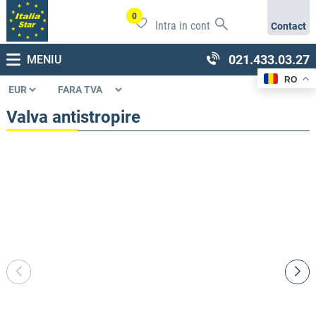
0
Intra in cont
Contact
021.433.03.27
MENIU
RO
Valva antistropire