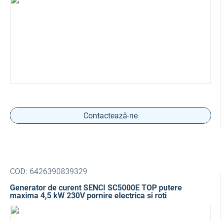
Contactează-ne
COD:
6426390839329
Generator de curent SENCI SC5000E TOP putere
maxima 4,5 kW 230V pornire electrica si roti