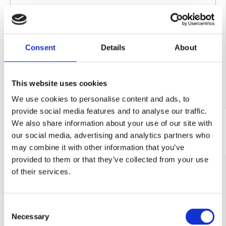
Consent
Details
About
This website uses cookies
Contactează-ne
We use cookies to personalise content and ads, to
provide social media features and to analyse our traffic.
We also share information about your use of our site with
our social media, advertising and analytics partners who
may combine it with other information that you’ve
COD:
6426390839367
provided to them or that they’ve collected from your use
Generator de curent SENCI SC6000E TOP putere
of their services.
maxima 5,5 kW 230V pornire electrica si roti
Consent
Necessary
Selection