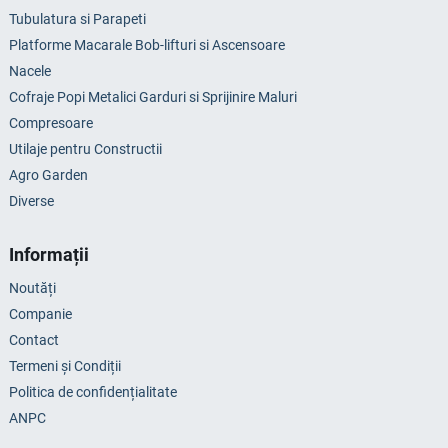
Tubulatura si Parapeti
Platforme Macarale Bob-lifturi si Ascensoare
Nacele
Cofraje Popi Metalici Garduri si Sprijinire Maluri
Compresoare
Utilaje pentru Constructii
Agro Garden
Diverse
Informații
Noutăți
Companie
Contact
Termeni și Condiții
Politica de confidențialitate
ANPC