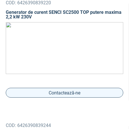
COD:
6426390839220
Generator de curent SENCI SC2500 TOP putere maxima
2,2 kW 230V
Contactează-ne
COD:
6426390839244