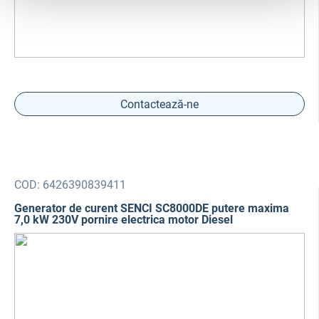
Contactează-ne
COD:
6426390839411
Generator de curent SENCI SC8000DE putere maxima
7,0 kW 230V pornire electrica motor Diesel