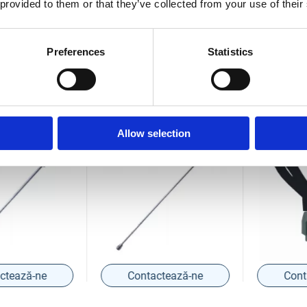
 provided to them or that they’ve collected from your use of their
Preferences
Statistics
036
COD BT0002037
COD BT000
l airless
Extensie pistol airless
Garda prote
50 cm.
Bisonte PAZ 100 cm.
pistol
Allow selection
ează-ne
Contactează-ne
Contac