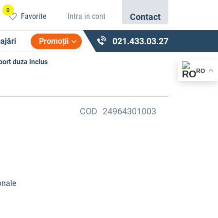
0
Favorite
Intra in cont
Contact
021.433.03.27
ajări
Promoții
port duza inclus
RO
COD
24964301003
onale