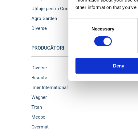
other information that you’ve
Utilaje pentru Constructii
Agro Garden
Consent
Diverse
Necessary
Selection
PRODUCĂTORI
Deny
Diverse
Bisonte
Imer International
Wagner
Titan
Mecbo
Overmat