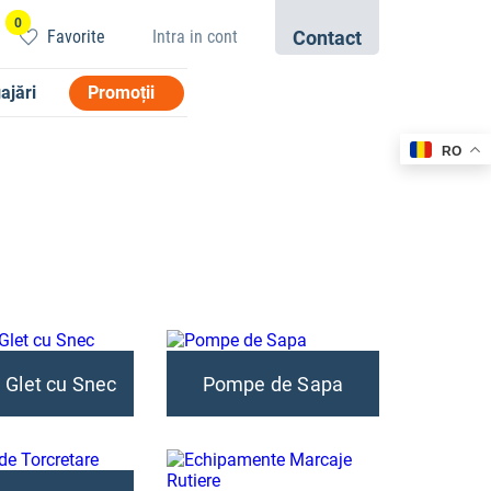
0
Favorite
Intra in cont
Contact
021.433.03.27
ajări
Promoții
RO
Glet cu Snec
Pompe de Sapa