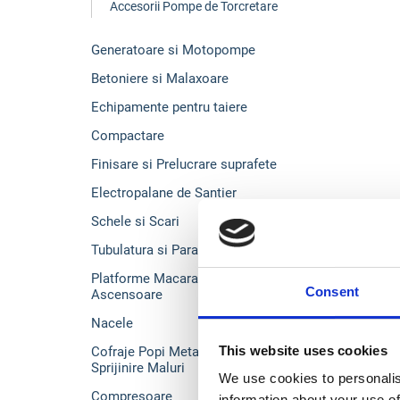
Accesorii Pompe de Torcretare
Generatoare si Motopompe
Betoniere si Malaxoare
Echipamente pentru taiere
Compactare
Finisare si Prelucrare suprafete
Electropalane de Santier
Schele si Scari
Tubulatura si Parapeti
Platforme Macarale Bob-lifturi si
Consent
Ascensoare
Nacele
This website uses cookies
Cofraje Popi Metalici Garduri si
Sprijinire Maluri
We use cookies to personalis
Compresoare
information about your use of