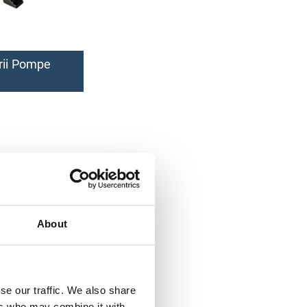
rii Pompe
About
se our traffic. We also share
ers who may combine it with