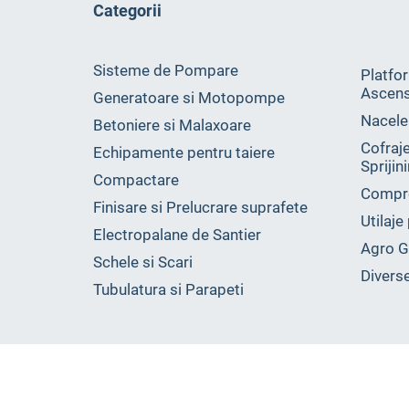
Categorii
Sisteme de Pompare
Platfor
Ascen
Generatoare si Motopompe
Nacele
Betoniere si Malaxoare
Cofraje
Echipamente pentru taiere
Sprijin
Compactare
Compr
Finisare si Prelucrare suprafete
Utilaje
Electropalane de Santier
Agro G
Schele si Scari
Divers
Tubulatura si Parapeti