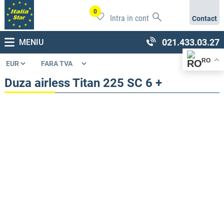
0
Intra in cont
Contact
021.433.03.27
MENIU
RO
Duza airless Titan 225 SC 6 +