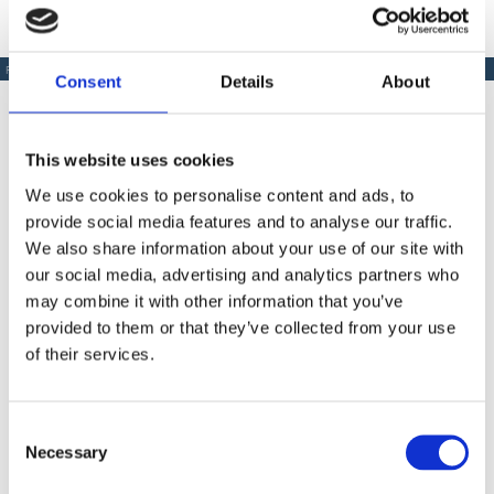
PRODUSE SIMILARE
Consent
Details
About
This website uses cookies
Produse Similare
We use cookies to personalise content and ads, to
provide social media features and to analyse our traffic.
We also share information about your use of our site with
our social media, advertising and analytics partners who
COD BT0002035
may combine it with other information that you’ve
provided to them or that they’ve collected from your use
Extensie pistol airless Bisonte PAZ 30 cm.
of their services.
Consent
Necessary
Selection