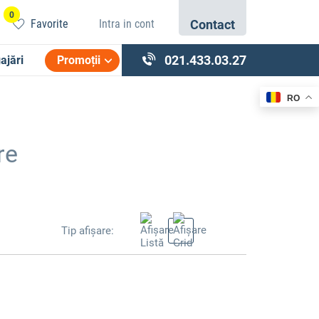
0
Favorite
Intra in cont
Contact
021.433.03.27
ajări
Promoții
RO
re
Tip afișare: