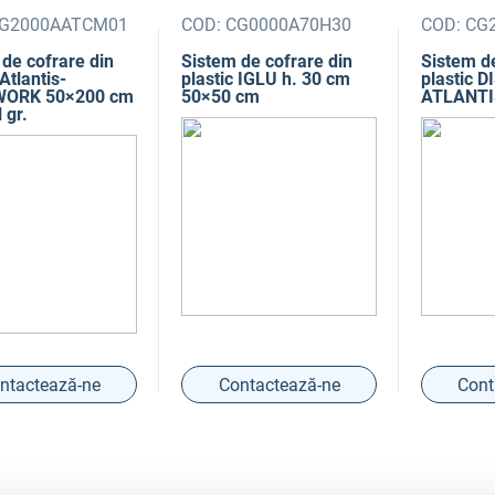
G2000AATCM01
COD:
CG0000A70H30
COD:
CG2
de cofrare din
Sistem de cofrare din
Sistem de
 Atlantis-
plastic IGLU h. 30 cm
plastic 
ORK 50×200 cm
50×50 cm
ATLANTIS
 gr.
ntactează-ne
Contactează-ne
Cont