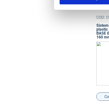
COD:
C
Sistem 
plastic
BASE Ø
160 m
Co