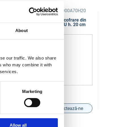
000AAT15ME
COD:
CG0000A70H20
 cofrare din
Sistem de cofrare din
MENSOLA
plastic IGLU h. 20 cm
 h.15 cm 71 x
50×50 cm
About
se our traffic. We also share
ers who may combine it with
 services.
Marketing
actează-ne
Contactează-ne
Allow all