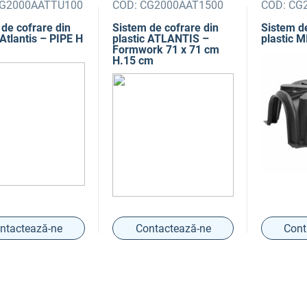
G2000AATTU100
COD:
CG2000AAT1500
COD:
CG2
de cofrare din
Sistem de cofrare din
Sistem de
 Atlantis – PIPE H
plastic ATLANTIS –
plastic M
m
Formwork 71 x 71 cm
H.15 cm
ntactează-ne
Contactează-ne
Cont