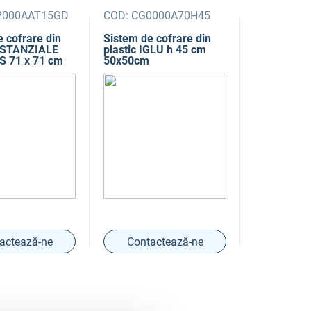
000AAT15GD
COD:
CG0000A70H45
 cofrare din
Sistem de cofrare din
DISTANZIALE
plastic IGLU h 45 cm
 71 x 71 cm
50x50cm
actează-ne
Contactează-ne