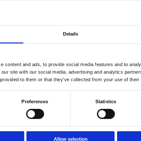
COD:
CG0000A70H05GP
COD:
CG2
0AAT15TID110
Sistem de cofrare din
Sistem de
plastic IGLU’ GREEN
plastic 
de cofrare din
ROOF h.05 cm
ATLANTIS
c TIMPANO
Details
57,8×57,8 cm
71 cm
IS h.15 cm 71 x
 TUBO Ø110mm
e content and ads, to provide social media features and to analy
 our site with our social media, advertising and analytics partn
 provided to them or that they’ve collected from your use of their
Preferences
Statistics
ntactează-ne
Contactează-ne
Cont
Allow selection