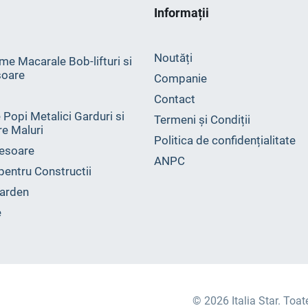
Informații
Noutăți
me Macarale Bob-lifturi si
oare
Companie
Contact
 Popi Metalici Garduri si
Termeni și Condiții
ire Maluri
Politica de confidențialitate
esoare
ANPC
 pentru Constructii
arden
e
© 2026 Italia Star. Toat