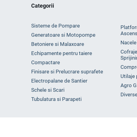
Categorii
Sisteme de Pompare
Platfor
Ascens
Generatoare si Motopompe
Nacele
Betoniere si Malaxoare
Cofraje
Echipamente pentru taiere
Sprijin
Compactare
Compr
Finisare si Prelucrare suprafete
Utilaje
Electropalane de Santier
Agro G
Schele si Scari
Divers
Tubulatura si Parapeti