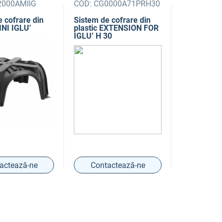
000AMIIG
COD:
CG0000A71PRH30
 cofrare din
Sistem de cofrare din
INI IGLU’
plastic EXTENSION FOR
IGLU’ H 30
actează-ne
Contactează-ne