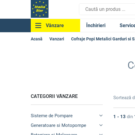
Închirieri
Servic
Vânzare
Acasă
Vanzari
Cofraje Popi Metalici Garduri si S
C
CATEGORII VÂNZARE
Sortează 
Sisteme de Pompare
1 - 13
din
Generatoare si Motopompe