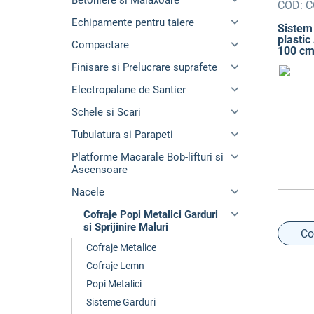
Betoniere si Malaxoare
COD:
C
Echipamente pentru taiere
Sistem 
plastic
Compactare
100 c
Finisare si Prelucrare suprafete
Electropalane de Santier
Schele si Scari
Tubulatura si Parapeti
Platforme Macarale Bob-lifturi si
Ascensoare
Nacele
Cofraje Popi Metalici Garduri
si Sprijinire Maluri
Co
Cofraje Metalice
Cofraje Lemn
Popi Metalici
Sisteme Garduri