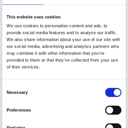
COD TT1007261
This website uses cookies
Pompa airless Titan PowrBeast 7700 G CART Honda
GX 200 5,5 cp debit 7.6 l/min
We use cookies to personalise content and ads, to
provide social media features and to analyse our traffic.
We also share information about your use of our site with
Contactează-ne
our social media, advertising and analytics partners who
may combine it with other information that you’ve
provided to them or that they’ve collected from your use
of their services.
Consent
Necessary
Selection
Preferences
Statistics