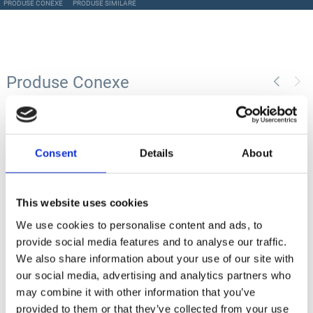
PRODUSE CONEXE
PRODUSE SIMILARE
Produse Conexe
COD TT2315342
Consent
Details
About
LS Cuva material 100 L Titan, include suport si rola
golire saci (fara conector pompa)
This website uses cookies
We use cookies to personalise content and ads, to
Contactează-ne
provide social media features and to analyse our traffic.
We also share information about your use of our site with
our social media, advertising and analytics partners who
may combine it with other information that you’ve
provided to them or that they’ve collected from your use