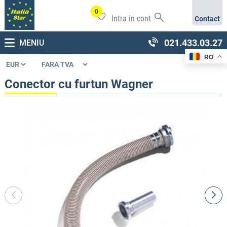
0
Intra in cont
Contact
021.433.03.27
MENIU
RO
Conector cu furtun Wagner