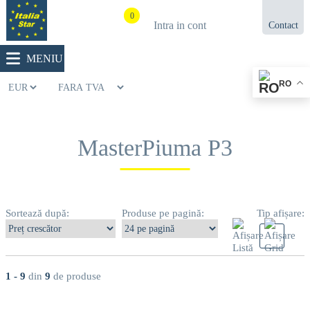
0
Intra in cont
Contact
021.433.03.27
MENIU
RO
MasterPiuma P3
Sortează după:
Produse pe pagină:
Tip afișare:
1 - 9
din
9
de produse