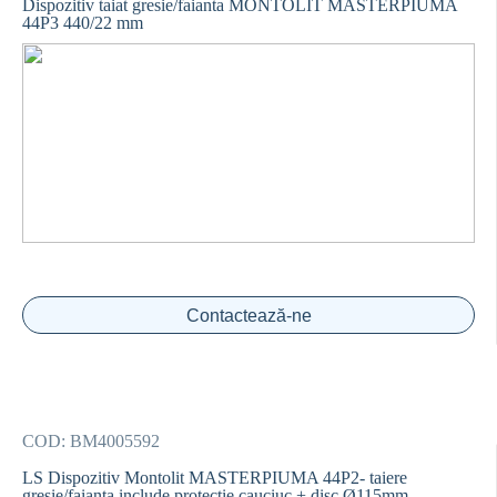
Dispozitiv taiat gresie/faianta MONTOLIT MASTERPIUMA
44P3 440/22 mm
Contactează-ne
COD:
BM4005592
LS Dispozitiv Montolit MASTERPIUMA 44P2- taiere
gresie/faianta include protectie cauciuc + disc Ø115mm