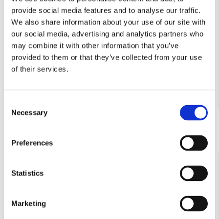
provide social media features and to analyse our traffic.
We also share information about your use of our site with
our social media, advertising and analytics partners who
may combine it with other information that you’ve
provided to them or that they’ve collected from your use
of their services.
Contactează-ne
Consent
Necessary
Selection
Preferences
COD:
8023743018097
Dispozitiv taiat gresie/faianta MONTOLIT MASTERPIUMA
Statistics
93P3 930/22 mm
Marketing