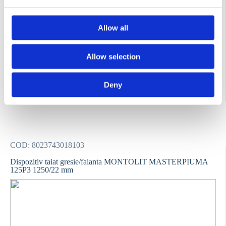
Allow all
Allow selection
Deny
Contactează-ne
COD:
8023743018103
Dispozitiv taiat gresie/faianta MONTOLIT MASTERPIUMA
125P3 1250/22 mm