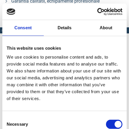
Garantia calitatii, echipamente profesionale
Consent
Details
About
PRODUSE SIMILARE
This website uses cookies
We use cookies to personalise content and ads, to
Produse Similare
provide social media features and to analyse our traffic.
We also share information about your use of our site with
our social media, advertising and analytics partners who
may combine it with other information that you’ve
COD BT0002035
provided to them or that they’ve collected from your use
of their services.
Extensie pistol airless Bisonte PAZ 30 cm.
Consent
Necessary
Selection