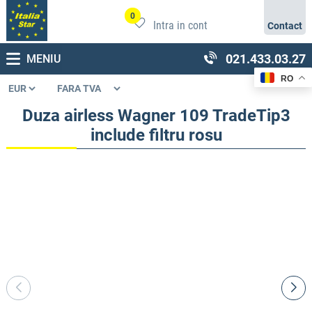
0
Intra in cont
Contact
021.433.03.27
MENIU
RO
Duza airless Wagner 109 TradeTip3
include filtru rosu