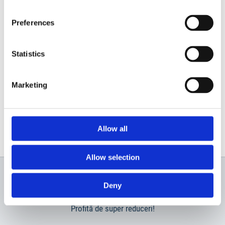
Preferences
Statistics
Contactează-ne
Marketing
Allow all
Allow selection
Deny
Newsletter
Profită de super reduceri!