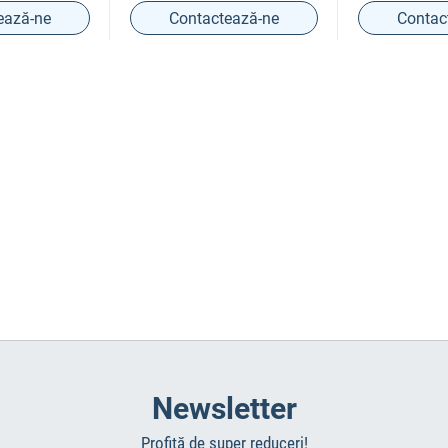
ează-ne
Contactează-ne
Contac
Newsletter
Profită de super reduceri!