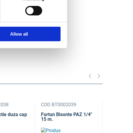
Allow all
2038
COD BT0002039
COD BT00
ctie duza cap
Furtun Bisonte PAZ 1/4"
Furtun Bis
15 m.
30 m.