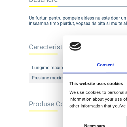
Un furtun pentru pompele airless nu este doar un a
inseamna timp pierdut, vopsea risipita si multe a
Caracteristici
Consent
Lungime maxima furtun
Presiune maxima de functionare
This website uses cookies
We use cookies to personalis
information about your use of
Produse Conexe
other information that you’ve
Consent
Necessary
Selection