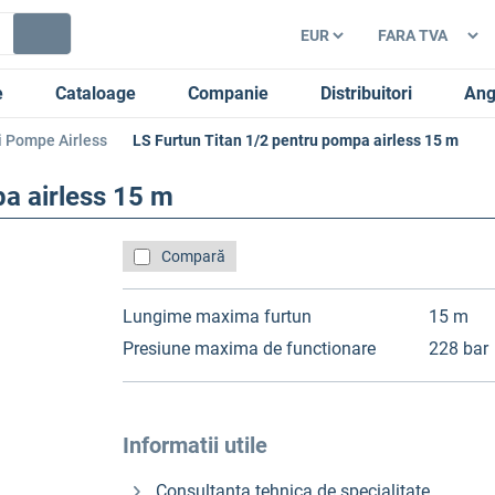
e
Cataloage
Companie
Distribuitori
Ang
i Pompe Airless
LS Furtun Titan 1/2 pentru pompa airless 15 m
pa airless 15 m
Compară
Lungime maxima furtun
15 m
Presiune maxima de functionare
228 bar
Informatii utile
Consultanta tehnica de specialitate