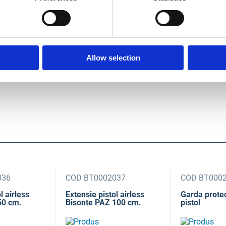
035A
s Titan
KID 230V
n
Allow selection
ează-ne
036
COD BT0002037
COD BT000
l airless
Extensie pistol airless
Garda prote
50 cm.
Bisonte PAZ 100 cm.
pistol