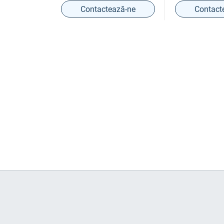
ază-ne
Contactează-ne
Contact