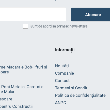
Sunt de acord sa primesc newslettere
Informații
Noutăți
me Macarale Bob-lifturi si
oare
Companie
Contact
 Popi Metalici Garduri si
Termeni și Condiții
ire Maluri
Politica de confidențialitate
esoare
ANPC
 pentru Constructii