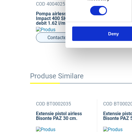
COD 4004025126154
COD TT0532
Pompa airless Titan
Pompa airles
Impact 400 SKID 230V
Impact 440 S
debit 1.62 l/min
debit 2.2 l/mi
Deny
Contactează-ne
Contact
Produse Similare
31
COD BT0002035
COD BT0002
ru duza
Extensie pistol airless
Extensie pisto
PAZ Bisonte
Bisonte PAZ 30 cm.
Bisonte PAZ 