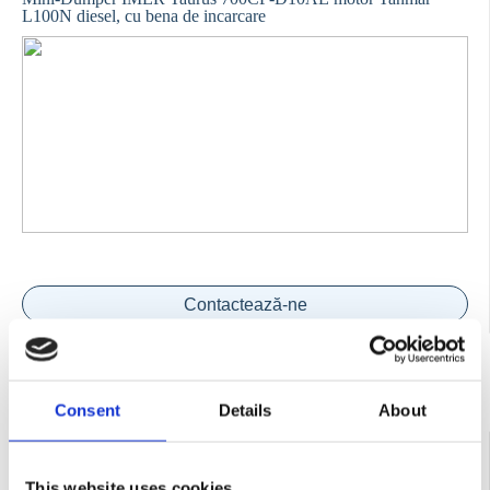
L100N diesel, cu bena de incarcare
Contactează-ne
Consent
Details
About
COD:
IM1108023
Mini-Dumper Imer Taurus 700 HT CPE-11AE motor Honda
GX390 ecartament reglabil, descarcare „hi-tip”
This website uses cookies