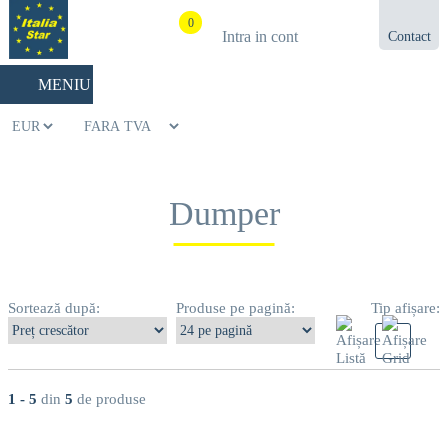
0
Intra in cont
Contact
021.433.03.27
MENIU
Dumper
Sortează după:
Produse pe pagină:
Tip afișare:
1 - 5
din
5
de produse