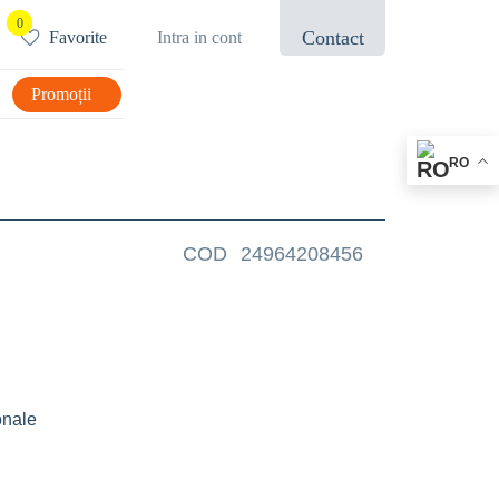
0
Contact
Favorite
Intra in cont
021.433.03.27
Promoții
RO
COD
24964208456
onale