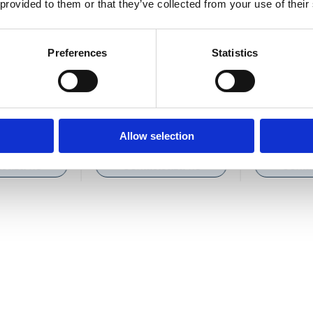
 provided to them or that they’ve collected from your use of their
Preferences
Statistics
036
COD BT0002037
COD BT0002
airless Bisonte
Extensie pistol airless Bisonte
Garda protect
PAZ 100 cm.
pistol
Allow selection
ează-ne
Contactează-ne
Contac