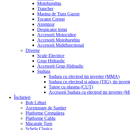
Motoburghiu
Trancher
Masina de Tuns Gazon
Tocator Crengi
Atomizor
Despicator lemn
Accesorii Motocultor
Accesorii Motoburghiu
Accesorii Multifunctional
Diverse
Scule Electrice
Grup Hidraulic
Accesorii Grup Hidraulic
Sudura
Sudura cu electrod tip inverter (MMA)
Sudura cu electrod si adaos (TIG), tip invert
Taiere cu plasma (CUT)
Accesorii Sudura cu electrod tip inverter 
Închirieri
Bob Lifturi
Ascensoare de Santier
Platforme Cremaliera
Platforme Cablu
Macarale Turn
Schela Clasica