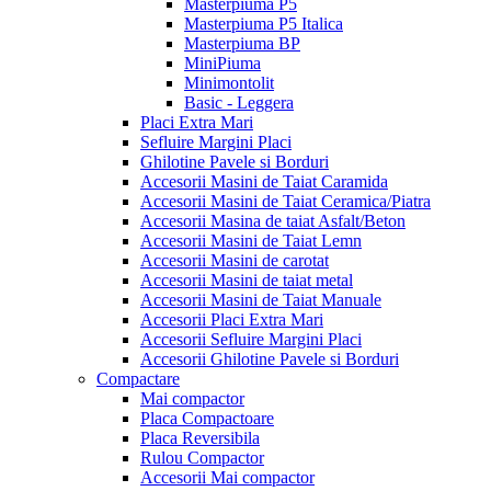
Masterpiuma P5
Masterpiuma P5 Italica
Masterpiuma BP
MiniPiuma
Minimontolit
Basic - Leggera
Placi Extra Mari
Sefluire Margini Placi
Ghilotine Pavele si Borduri
Accesorii Masini de Taiat Caramida
Accesorii Masini de Taiat Ceramica/Piatra
Accesorii Masina de taiat Asfalt/Beton
Accesorii Masini de Taiat Lemn
Accesorii Masini de carotat
Accesorii Masini de taiat metal
Accesorii Masini de Taiat Manuale
Accesorii Placi Extra Mari
Accesorii Sefluire Margini Placi
Accesorii Ghilotine Pavele si Borduri
Compactare
Mai compactor
Placa Compactoare
Placa Reversibila
Rulou Compactor
Accesorii Mai compactor