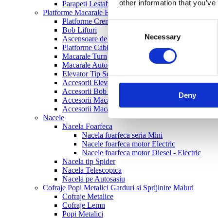
other information that you’ve
Parapeti Lestabili
Platforme Macarale Bob-lifturi si Ascensoare
Platforme Cremaliera
Consent
Bob Lifturi
Necessary
Selection
Ascensoare de Santier
Platforme Cablu
Macarale Turn
Macarale Autoridicatoare
Elevator Tip Scara
Accesorii Elevator Tip Scara
Accesorii Bob Lifturi
Deny
Accesorii Macarale Turn
Accesorii Macarale
Nacele
Nacela Foarfeca
Nacela foarfeca seria Mini
Nacele foarfeca motor Electric
Nacele foarfeca motor Diesel - Electric
Nacela tip Spider
Nacela Telescopica
Nacela pe Autosasiu
Cofraje Popi Metalici Garduri si Sprijinire Maluri
Cofraje Metalice
Cofraje Lemn
Popi Metalici