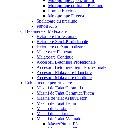
Motopompe Ape Murdare
Motopompe cu Inalta Presiune
Pompe Electrice
Motopompe Diverse
Spalatoare cu presiune
Panou ATS
Betoniere si Malaxoare
Betoniere Profesionale
Betoniere Semi-Profesionale
Betoniere cu Automatizare
Malaxoare Planetare
Malaxoare Continue
Accesorii Betoniere Profesionale
Accesorii Betoniere Semi-Profesionale
Accesorii Malaxoare Planetare
Accesorii Malaxoare Continue
Echipamente pentru taiere
Masini de Taiat Caramida
Masini de Taiat Ceramica/Piatra
Masina de taiat Asfalt/Beton
Masini de Taiat Lemn
Masini de carotat
Masini de taiat metal
Masini de Taiat Manuale
MasterPiuma P3