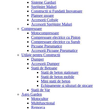
Sisteme Garduri
Sprijinire Maluri
Constructii si Fundatii Inovatoare
Plansee usoare
Accesorii Cofraje
Accesorii Sprijinire Maluri
Compresoare
Motocompresoare
Compresoare electrice cu Piston
Compresoare electrice cu Surub
Picoane Pneumatice
Accesorii Picoane Pneumatice
Utilaje pentru Constructii
Dumper
Accesorii Dumper
Statii de Betoane
Statii de beton stationare
Statii de beton mobile
Mini statii de beton
Echipamente si silozuri de stocare
Statii de Var
Agro Garden
Motocultor
Multifunctional
Remorca