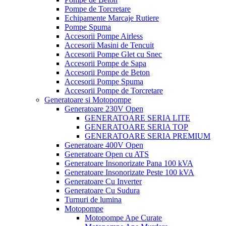
Pompe de Torcretare
Echipamente Marcaje Rutiere
Pompe Spuma
Accesorii Pompe Airless
Accesorii Masini de Tencuit
Accesorii Pompe Glet cu Snec
Accesorii Pompe de Sapa
Accesorii Pompe de Beton
Accesorii Pompe Spuma
Accesorii Pompe de Torcretare
Generatoare si Motopompe
Generatoare 230V Open
GENERATOARE SERIA LITE
GENERATOARE SERIA TOP
GENERATOARE SERIA PREMIUM
Generatoare 400V Open
Generatoare Open cu ATS
Generatoare Insonorizate Pana 100 kVA
Generatoare Insonorizate Peste 100 kVA
Generatoare Cu Inverter
Generatoare Cu Sudura
Turnuri de lumina
Motopompe
Motopompe Ape Curate