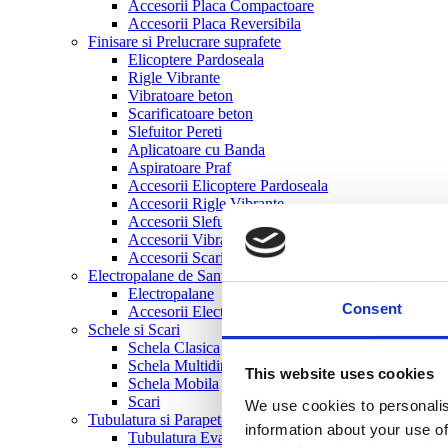
Accesorii Placa Compactoare
Accesorii Placa Reversibila
Finisare si Prelucrare suprafete
Elicoptere Pardoseala
Rigle Vibrante
Vibratoare beton
Scarificatoare beton
Slefuitor Pereti
Aplicatoare cu Banda
Aspiratoare Praf
Accesorii Elicoptere Pardoseala
Accesorii Rigle Vibrante
Accesorii Slefuitor Pereti
Accesorii Vibratoare beton
Accesorii Scarificatoare beton
Electropalane de Santier
Electropalane
Consent
Accesorii Electropalane
Schele si Scari
Schela Clasica
Schela Multidirectionala
This website uses cookies
Schela Mobila
Scari
We use cookies to personalis
Tubulatura si Parapeti
information about your use of
Tubulatura Evacuare