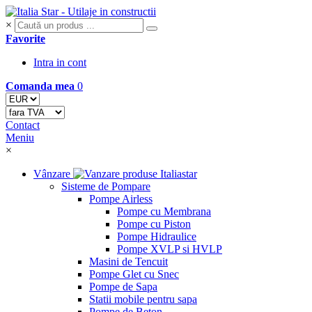
×
Favorite
Intra in cont
Comanda mea
0
Contact
Meniu
×
Vânzare
Sisteme de Pompare
Pompe Airless
Pompe cu Membrana
Pompe cu Piston
Pompe Hidraulice
Pompe XVLP si HVLP
Masini de Tencuit
Pompe Glet cu Snec
Pompe de Sapa
Statii mobile pentru sapa
Pompe de Beton