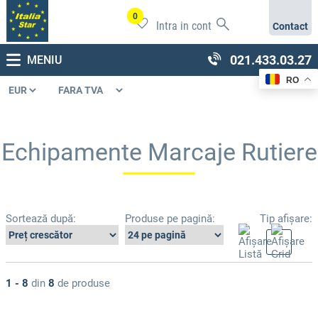
0
Intra in cont
Contact
021.433.03.27
MENIU
RO
Echipamente Marcaje Rutiere
Sortează după:
Produse pe pagină:
Tip afișare:
1 - 8
din
8
de produse