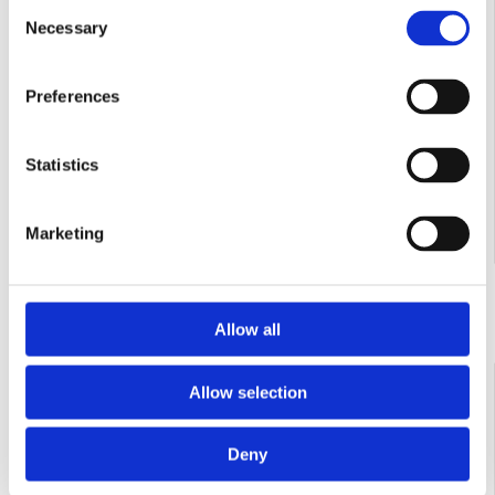
Consent
Necessary
Selection
Preferences
Statistics
Marketing
Contactează-ne
Allow all
COD:
24964225224
Allow selection
Echipament pentru marcaje Titan POWRLINER 8955
Honda GX 200 5.5 cp debit 9.5 l/min
Deny