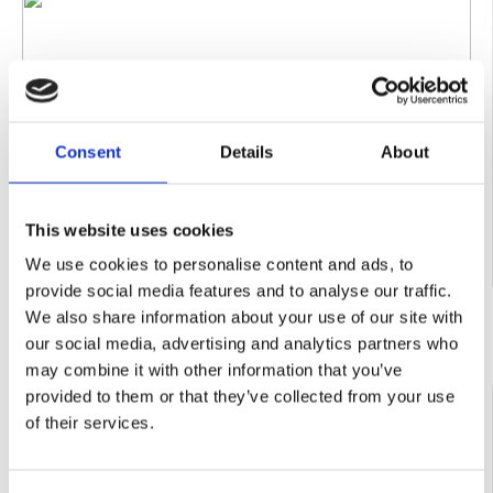
Consent
Details
About
This website uses cookies
Contactează-ne
We use cookies to personalise content and ads, to
provide social media features and to analyse our traffic.
We also share information about your use of our site with
our social media, advertising and analytics partners who
may combine it with other information that you’ve
COD:
TT0005584
provided to them or that they’ve collected from your use
Echipament pentru marcaje Titan POWRLINER 6955
of their services.
Honda GX 160 4.8 cp debit 8.5 l/min