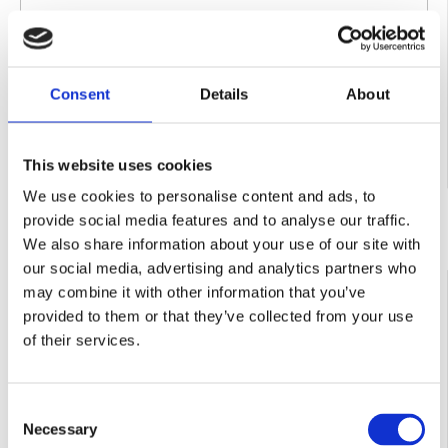
Consent
Details
About
This website uses cookies
Contactează-ne
We use cookies to personalise content and ads, to
provide social media features and to analyse our traffic.
We also share information about your use of our site with
our social media, advertising and analytics partners who
COD:
TST300101
may combine it with other information that you’ve
Statie mobila pentru sapa traditionala OVERMAT Seria T
provided to them or that they’ve collected from your use
of their services.
Consent
Necessary
Selection