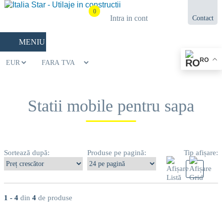
0
Intra in cont
Contact
021.433.03.27
MENIU
RO
Statii mobile pentru sapa
Sortează după:
Produse pe pagină:
Tip afișare:
1 - 4
din
4
de produse