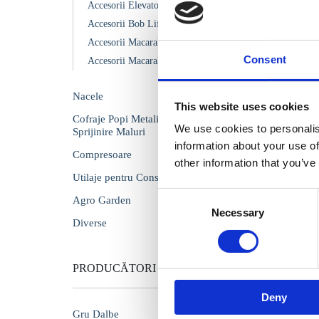
Accesorii Elevator Tip Scara
COD:
T
Accesorii Bob Lifturi
Macara
Accesorii Macarale Turn
SKY 60
Consent
Accesorii Macarale
maxim b
maxima
Nacele
This website uses cookies
Cofraje Popi Metalici Garduri si
We use cookies to personalis
Sprijinire Maluri
information about your use of
Compresoare
other information that you’ve
Utilaje pentru Constructii
Consent
Agro Garden
Necessary
Selection
Diverse
Co
PRODUCĂTORI
Deny
Gru Dalbe
Toate foto