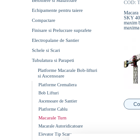
Betoniere si Malaxoare
COD:
T
Echipamente pentru taiere
Macara
SKY 40
Compactare
maxim b
maxima
Finisare si Prelucrare suprafete
Electropalane de Santier
Schele si Scari
Tubulatura si Parapeti
Platforme Macarale Bob-lifturi
si Ascensoare
Platforme Cremaliera
Bob Lifturi
Ascensoare de Santier
Co
Platforme Cablu
Macarale Turn
Macarale Autoridicatoare
Elevator Tip Scara