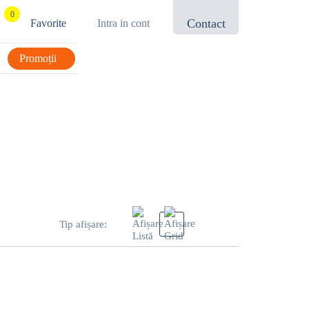
0
Contact
Favorite
Intra in cont
021.433.03.27
Promoții
Tip afișare: