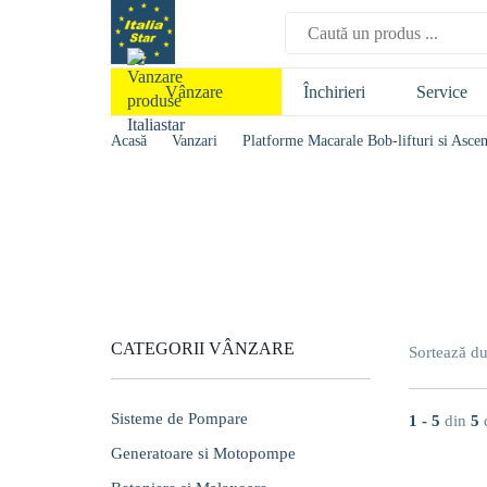
Închirieri
Service
Vânzare
Acasă
Vanzari
Platforme Macarale Bob-lifturi si Asce
CATEGORII VÂNZARE
Sortează d
Sisteme de Pompare
1 - 5
din
5
d
Generatoare si Motopompe