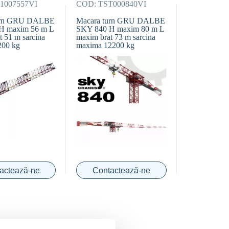
007557VI
COD:
TST000840VI
urn GRU DALBE
Macara turn GRU DALBE
H maxim 56 m L
SKY 840 H maxim 80 m L
t 51 m sarcina
maxim brat 73 m sarcina
200 kg
maxima 12200 kg
actează-ne
Contactează-ne