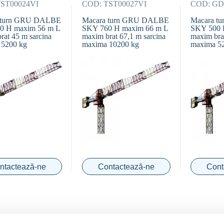
ST00024VI
COD:
TST00027VI
COD:
GD1
 turn GRU DALBE
Macara turn GRU DALBE
Macara t
0 H maxim 56 m L
SKY 760 H maxim 66 m L
SKY 500 
rat 45 m sarcina
maxim brat 67,1 m sarcina
maxim bra
 5200 kg
maxima 10200 kg
maxima 5
ntactează-ne
Contactează-ne
Cont