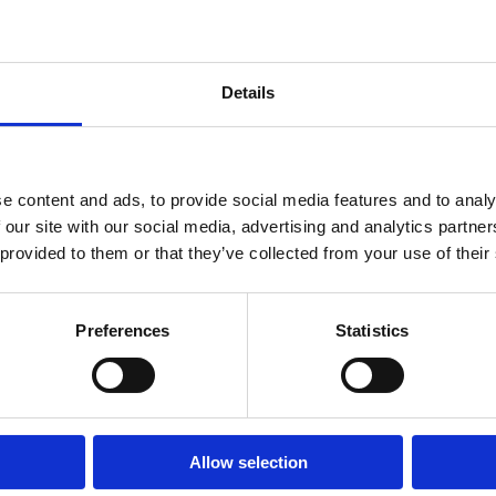
ST000243VI
 turn GRU DALBE
0 H maxim 50 m L
Details
rat 63 m sarcina
 5200 kg
e content and ads, to provide social media features and to analy
 our site with our social media, advertising and analytics partn
 provided to them or that they’ve collected from your use of their
Preferences
Statistics
ntactează-ne
Allow selection
grafiile produselor prezentate au caracter informativ.