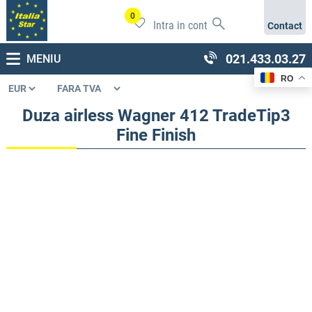
0
Intra in cont
Contact
021.433.03.27
MENIU
RO
Duza airless Wagner 412 TradeTip3
Fine Finish