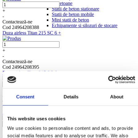
Statii de Betoane
Statii de beton stationare
+
Statii de beton mobile
-
Mini statii de beton
Contactează-ne
Echipamente si silozuri de stocare
Cod 24964208388
Duza airless Titan 215 SC 6 +
+
-
Contactează-ne
Cod 24964208395
Duza airless Titan 217 SC 6 +
+
-
Consent
Details
About
Contactează-ne
Cod 24964211678
Duza airless Titan 219 SC 6 +
This website uses cookies
We use cookies to personalise content and ads, to provide
+
Agro Garden
-
social media features and to analyse our traffic. We also
Motocultor