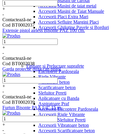
Accesorii Masini de carotat
Accesorii Masini de taiat metal
+
Accesorii Masini de Taiat Manuale
-
Accesorii Placi Extra Mari
Contactează-ne
Accesorii Sefluire Margini Placi
Cod BT0002037
Accesorii Ghilotine Pavele si Borduri
Extensie pistol airless Bisonte PAZ 100 cm.
+
-
Contactează-ne
Cod BT0002038
Finisare si Prelucrare suprafete
Garda protectie duza cap pistol
Elicoptere Pardoseala
Rigle Vibrante
Vibratoare beton
+
Scarificatoare beton
-
Slefuitor Pereti
Contactează-ne
Aplicatoare cu Banda
Cod BT0002039
Aspiratoare Praf
Furtun Bisonte PAZ 1/4" 15 m.
Accesorii Elicoptere Pardoseala
Accesorii Rigle Vibrante
Accesorii Slefuitor Pereti
+
Accesorii Vibratoare beton
-
Accesorii Scarificatoare beton