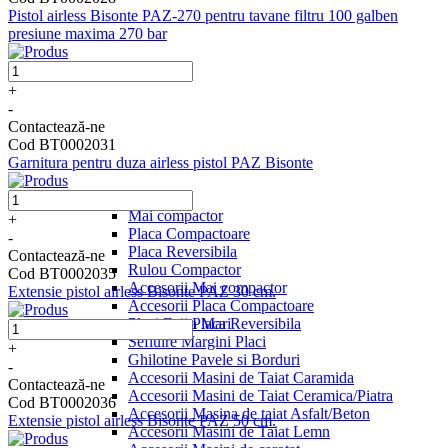
Pistol airless Bisonte PAZ-270 pentru tavane filtru 100 galben
presiune maxima 270 bar
+
-
Contactează-ne
Cod BT0002031
Garnitura pentru duza airless pistol PAZ Bisonte
Compactare
Mai compactor
+
Placa Compactoare
-
Placa Reversibila
Contactează-ne
Rulou Compactor
Cod BT0002035
Accesorii Mai compactor
Extensie pistol airless Bisonte PAZ 30 cm.
Accesorii Placa Compactoare
Placi Extra Mari
Accesorii Placa Reversibila
Sefluire Margini Placi
+
Ghilotine Pavele si Borduri
-
Accesorii Masini de Taiat Caramida
Contactează-ne
Accesorii Masini de Taiat Ceramica/Piatra
Cod BT0002036
Accesorii Masina de taiat Asfalt/Beton
Extensie pistol airless Bisonte PAZ 50 cm.
Accesorii Masini de Taiat Lemn