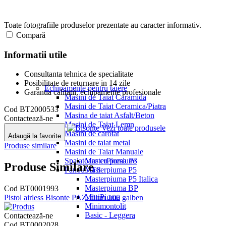
Toate fotografiile produselor prezentate au caracter informativ.
Compară
Informatii utile
Consultanta tehnica de specialitate
Posibilitate de returnare in 14 zile
Echipamente pentru taiere
Garantia calitatii, echipamente profesionale
Masini de Taiat Caramida
Masini de Taiat Ceramica/Piatra
Cod
BT2000533
Masina de taiat Asfalt/Beton
Contactează-ne
Masini de Taiat Lemn
Vezi toate produsele
Masini de carotat
Adaugă la favorite
Masini de taiat metal
Produse similare
Masini de Taiat Manuale
Spalatoare cu presiune
MasterPiuma P3
Produse Similare
Panou ATS
Masterpiuma P5
Masterpiuma P5 Italica
Masterpiuma BP
Cod BT0001993
MiniPiuma
Pistol airless Bisonte PAZ, filtru 100 galben
Minimontolit
Basic - Leggera
Contactează-ne
Cod BT0002028