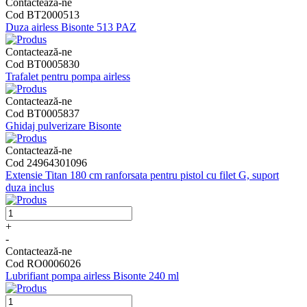
Contactează-ne
Cod BT2000513
Duza airless Bisonte 513 PAZ
Contactează-ne
Cod BT0005830
Trafalet pentru pompa airless
Contactează-ne
Cod BT0005837
Ghidaj pulverizare Bisonte
Contactează-ne
Cod 24964301096
Extensie Titan 180 cm ranforsata pentru pistol cu filet G, suport
duza inclus
+
-
Contactează-ne
Cod RO0006026
Lubrifiant pompa airless Bisonte 240 ml