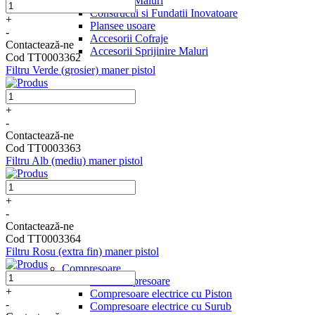
Sprijinire Maluri
Constructii si Fundatii Inovatoare
+
Plansee usoare
-
Accesorii Cofraje
Contactează-ne
Accesorii Sprijinire Maluri
Cod TT0003362
Filtru Verde (grosier) maner pistol
+
-
Contactează-ne
Cod TT0003363
Filtru Alb (mediu) maner pistol
+
-
Contactează-ne
Cod TT0003364
Filtru Rosu (extra fin) maner pistol
Compresoare
Motocompresoare
+
Compresoare electrice cu Piston
-
Compresoare electrice cu Surub