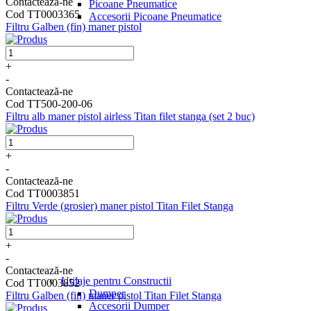
Contactează-ne
Picoane Pneumatice
Cod TT0003365
Accesorii Picoane Pneumatice
Filtru Galben (fin) maner pistol
+
-
Contactează-ne
Cod TT500-200-06
Filtru alb maner pistol airless Titan filet stanga (set 2 buc)
+
-
Contactează-ne
Cod TT0003851
Filtru Verde (grosier) maner pistol Titan Filet Stanga
+
-
Contactează-ne
Utilaje pentru Constructii
Cod TT0003852
Dumper
Filtru Galben (fin) maner pistol Titan Filet Stanga
Accesorii Dumper