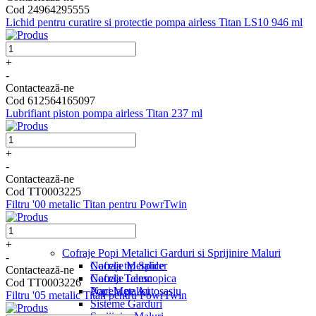
Cod 24964295555
Lichid pentru curatire si protectie pompa airless Titan LS10 946 ml
+
-
Contactează-ne
Cod 612564165097
Lubrifiant piston pompa airless Titan 237 ml
+
-
Contactează-ne
Cod TT0003225
Filtru '00 metalic Titan pentru PowrTwin
+
Cofraje Popi Metalici Garduri si Sprijinire Maluri
-
Nacela tip Spider
Cofraje Metalice
Contactează-ne
Nacela Telescopica
Cofraje Lemn
Cod TT0003226
Nacela pe Autosasiu
Popi Metalici
Filtru '05 metalic Titan pentru PowrTwin
Sisteme Garduri