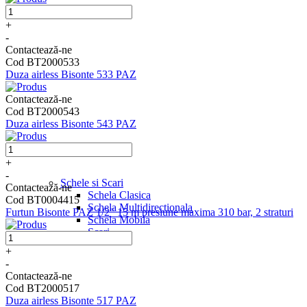
+
-
Contactează-ne
Cod BT2000533
Duza airless Bisonte 533 PAZ
Contactează-ne
Cod BT2000543
Duza airless Bisonte 543 PAZ
+
-
Schele si Scari
Contactează-ne
Schela Clasica
Cod BT0004415
Schela Multidirectionala
Furtun Bisonte PAZ 1/2" 15 m presiune maxima 310 bar, 2 straturi
Schela Mobila
Scari
+
-
Contactează-ne
Cod BT2000517
Duza airless Bisonte 517 PAZ