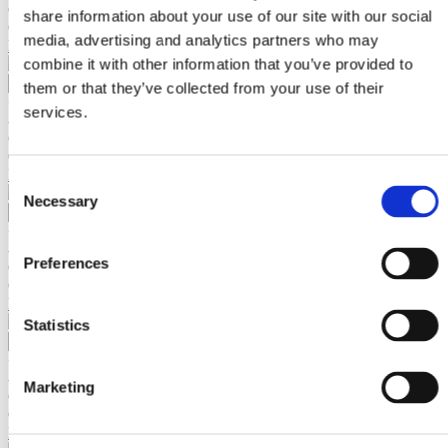
Contactează-ne
Multifunctional
share information about your use of our site with our social
Cod 24964208456
Statii de Var
Remorca
media, advertising and analytics partners who may
Duza airless Titan 315 SC 6 +
Motoburghiu
combine it with other information that you’ve provided to
Trancher
Masina de Tuns Gazon
them or that they’ve collected from your use of their
+
Tocator Crengi
services.
-
Atomizor
Contactează-ne
Despicator lemn
Cod 24964208463
Accesorii Motocultor
Duza airless Titan 317 SC 6 +
Accesorii Motoburghiu
Consent
Accesorii Multifunctional
Necessary
Selection
+
-
Preferences
Contactează-ne
Cod 24964208470
Duza airless Titan 319 SC 6 +
Statistics
+
-
Marketing
Contactează-ne
Cod TT0004280
Filtru corp pompa airless fin Titan pentru Performance 650 #100