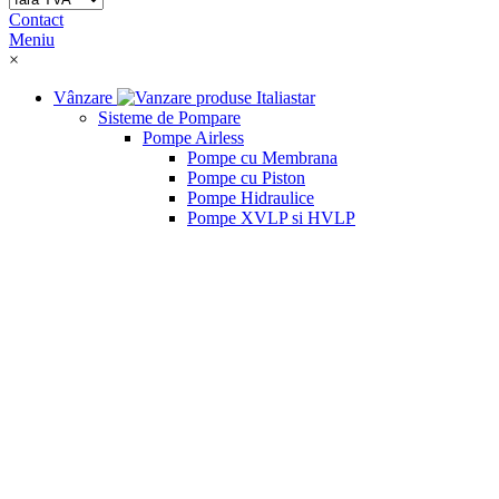
Contact
Meniu
×
Vânzare
Sisteme de Pompare
Pompe Airless
Pompe cu Membrana
Pompe cu Piston
Pompe Hidraulice
Pompe XVLP si HVLP