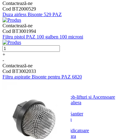
Contactează-ne
Cod BT2000529
Duza airless Bisonte 529 PAZ
Contactează-ne
Cod BT3001994
Filtru pistol PAZ 100 galben 100 microni
+
-
Contactează-ne
Cod BT3002033
Filtru aspiratie Bisonte pentru PAZ 6820
Platforme Macarale Bob-lifturi si Ascensoare
Platforme Cremaliera
Bob Lifturi
Ascensoare de Santier
Platforme Cablu
Macarale Turn
Macarale Autoridicatoare
Elevator Tip Scara