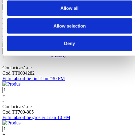
Diverse
Scule Electrice
Allow all
Grup Hidraulic
+
Accesorii Grup Hidraulic
-
Sudura
Contactează-ne
Allow selection
Sudura cu electrod tip inverter (MMA)
Cod TT0004281
Sudura cu electrod si adaos (TIG), tip
Filtru corp pompa airless mediu Titan pentru Performance 650 mesh
inverter
60
Deny
Taiere cu plasma (CUT)
Accesorii Sudura cu electrod tip inverter
(MMA)
+
-
Contactează-ne
Cod TT0004282
Filtru absorbtie fin Titan #30 FM
+
-
Contactează-ne
Cod TT700-805
Filtru absorbtie grosier Titan 10 FM
+