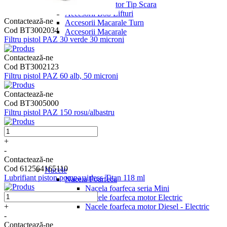
Accesorii Elevator Tip Scara
Accesorii Bob Lifturi
Contactează-ne
Accesorii Macarale Turn
Cod BT3002034
Accesorii Macarale
Filtru pistol PAZ 30 verde 30 microni
Contactează-ne
Cod BT3002123
Filtru pistol PAZ 60 alb, 50 microni
Contactează-ne
Cod BT3005000
Filtru pistol PAZ 150 rosu/albastru
+
-
Contactează-ne
Cod 612564165110
Nacele
Lubrifiant piston pompa airless Titan 118 ml
Nacela Foarfeca
Nacela foarfeca seria Mini
Nacele foarfeca motor Electric
Nacele foarfeca motor Diesel - Electric
+
-
Contactează-ne