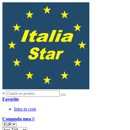
×
Favorite
Intra in cont
Comanda mea
0