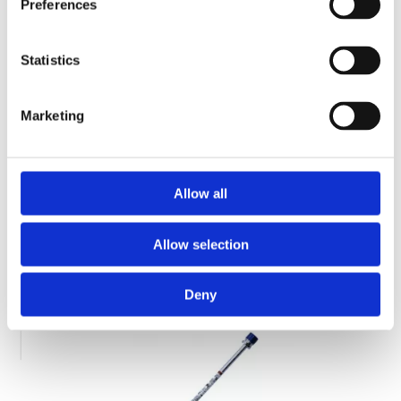
Preferences
Contactează-ne
Statistics
Marketing
Produse Similare
Allow all
COD BT0002035
Allow selection
Extensie pistol airless Bisonte PAZ 30 cm.
Deny