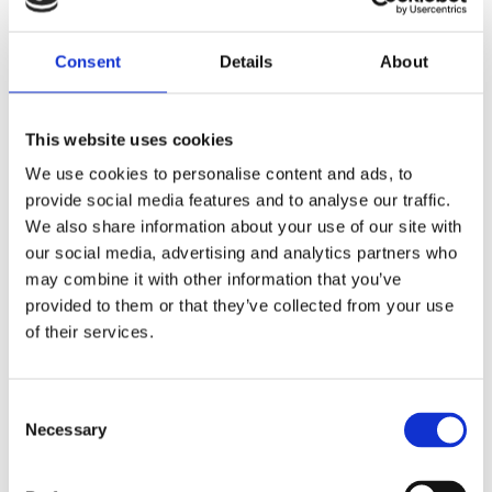
Consent
Details
About
Caracteristici
This website uses cookies
Presiune maxima de functionare
We use cookies to personalise content and ads, to
270 bar
provide social media features and to analyse our traffic.
We also share information about your use of our site with
our social media, advertising and analytics partners who
may combine it with other information that you’ve
Produse Conexe
provided to them or that they’ve collected from your use
of their services.
COD 24964270842
Consent
Duza airless Titan 517 HEA
Necessary
Selection