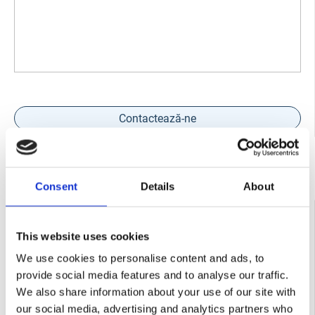
Contactează-ne
Consent
Details
About
COD:
IM1128660
Nacela foarfeca IMER ACCESS IM11180DE Hlucru
12.8m/600kg Diesel 18.8KW/El. 7.2KW cu stabilizatori
This website uses cookies
We use cookies to personalise content and ads, to
provide social media features and to analyse our traffic.
We also share information about your use of our site with
our social media, advertising and analytics partners who