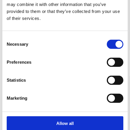
may combine it with other information that you’ve
provided to them or that they’ve collected from your use
of their services.
Consent
Contactează-ne
Necessary
Selection
Preferences
COD:
IM1128680
Statistics
Nacela foarfeca IMER ACCESS IM13180D Hlucru
14.8m/500 kg motor Diesel 18.8 kW-cu stabilizatori
Marketing
Allow all