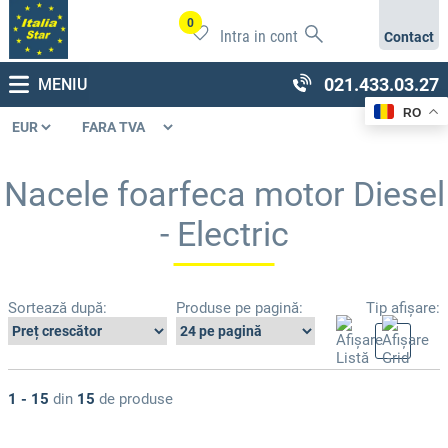
0
Intra in cont
Contact
021.433.03.27
MENIU
RO
Nacele foarfeca motor Diesel
- Electric
Sortează după:
Produse pe pagină:
Tip afișare:
1 - 15
din
15
de produse