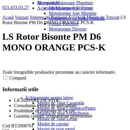
Motopompe
Accesorii Malaxoare Planetare
021.433.03.27
Accesorii Malaxoare Continue
Motopompe Ape Curate
Motopompe Ape Murdare
Acasă
Vanzari
Sisteme de Pompare
Accesorii Masini de Tencuit
LS
Motopompe cu Inalta Presiune
Rotor Bisonte PM D6 MONO ORANGE PCS-K
Pompe Electrice
Motopompe Diverse
LS Rotor Bisonte PM D6
MONO ORANGE PCS-K
Toate fotografiile produselor prezentate au caracter informativ.
Compară
Informatii utile
Echipamente pentru taiere
LICHIDARE DE STOC
Masini de Taiat Caramida
Consultanta tehnica de specialitate
Masini de Taiat Ceramica/Piatra
Posibilitate de returnare in 14 zile
Masina de taiat Asfalt/Beton
Garantia calitatii, echipamente profesionale
Masini de Taiat Lemn
Masini de carotat
Cod
BT2008761
Masini de taiat metal