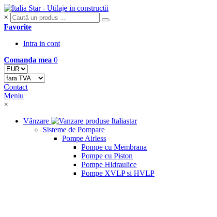
×
Favorite
Intra in cont
Comanda mea
0
Contact
Meniu
×
Vânzare
Sisteme de Pompare
Pompe Airless
Pompe cu Membrana
Pompe cu Piston
Pompe Hidraulice
Pompe XVLP si HVLP