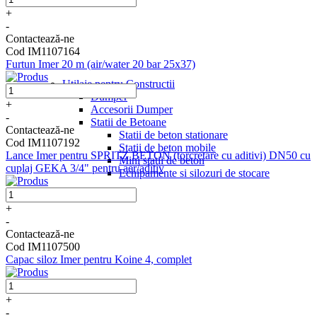
+
-
Contactează-ne
Cod IM1107164
Furtun Imer 20 m (air/water 20 bar 25x37)
Utilaje pentru Constructii
Dumper
+
Accesorii Dumper
-
Statii de Betoane
Contactează-ne
Statii de beton stationare
Cod IM1107192
Statii de beton mobile
Lance Imer pentru SPRITZ BETON (torcretare cu aditivi) DN50 cu
Mini statii de beton
cuplaj GEKA 3/4" pentru aer/aditiv
Echipamente si silozuri de stocare
+
-
Contactează-ne
Cod IM1107500
Capac siloz Imer pentru Koine 4, complet
+
-