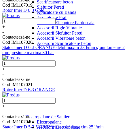
Scarificatoare beton
Cod IM1107019
Slefuitor Pereti
Rotor Imer D 6-3 Gold
Aplicatoare cu Banda
Aspiratoare Praf
Accesorii Elicoptere Pardoseala
+
Accesorii Rigle Vibrante
-
Accesorii Slefuitor Pereti
Contactează-ne
Accesorii Vibratoare beton
Cod IM1107020
Accesorii Scarificatoare beton
Stator Imer D 6-3 ORANGE debit maxim 33 l/min granulometrie 2
mm presiune maxima 30 bar
+
-
Contactează-ne
Cod IM1107021
Rotor Imer D 6-3 ORANGE
+
-
Contactează-ne
Electropalane de Santier
Cod IM1107040
Electropalane
Stator Imer D 5-2.5 GREY cu pin debit maxim 25 l/min
Accesorii Electropalane