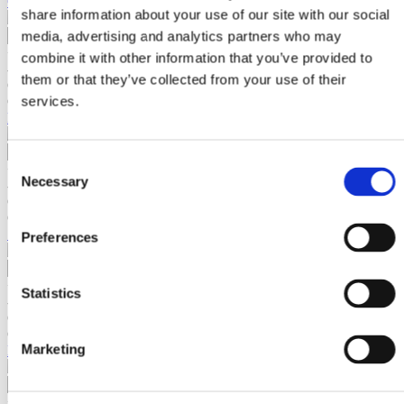
Compresor cu piston Imer 402 m/n 230V/50Hz
share information about your use of our site with our social
media, advertising and analytics partners who may
+
combine it with other information that you’ve provided to
-
them or that they’ve collected from your use of their
Contactează-ne
services.
Cod IM1107517
Mixer turbo Imer pentru Koine 3/4/5
Diverse
Consent
Scule Electrice
+
Grup Hidraulic
Necessary
Selection
-
Accesorii Grup Hidraulic
Contactează-ne
Sudura
Cod IM1107519
Sudura cu electrod tip inverter (MMA)
Set 10 buc bureti Imer Ø 30 mm pentru curatire furtun Ø 25 mm
Preferences
Sudura cu electrod si adaos (TIG), tip
inverter
Taiere cu plasma (CUT)
+
Statistics
Accesorii Sudura cu electrod tip inverter
-
(MMA)
Contactează-ne
Cod IM1107520
Marketing
Bureti Imer Ø 50 mm pentru curatire furtun Ø 35 mm
+