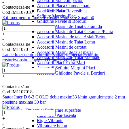
Accesorii Mai compactor
-
Accesorii Placa Compactoare
Contactează-ne
Placi Extra Mari
Accesorii Placa Reversibila
Cod IM1107010
Sefluire Margini Placi
Kit Imer pentru umplere rosturi - utilizare Small 50
Ghilotine Pavele si Borduri
Accesorii Masini de Taiat Caramida
Accesorii Masini de Taiat Ceramica/Piatra
+
Accesorii Masina de taiat Asfalt/Beton
-
Accesorii Masini de Taiat Lemn
Contactează-ne
Accesorii Masini de carotat
Cod IM1107011
Accesorii Masini de taiat metal
Lance Imer pentru curatire (sablare), injectare/chituire
Accesorii Masini de Taiat Manuale
rosturi/vopsire, cuplaje Ø1 mm si Ø25 mm
Accesorii Placi Extra Mari
Accesorii Sefluire Margini Placi
Accesorii Ghilotine Pavele si Borduri
+
-
Contactează-ne
Cod IM1107018
Stator Imer D 6-3 GOLD debit maxim33 l/min granulometrie 2 mm
presiune maxima 30 bar
Finisare si Prelucrare suprafete
Elicoptere Pardoseala
+
Rigle Vibrante
-
Vibratoare beton
Contactează-ne