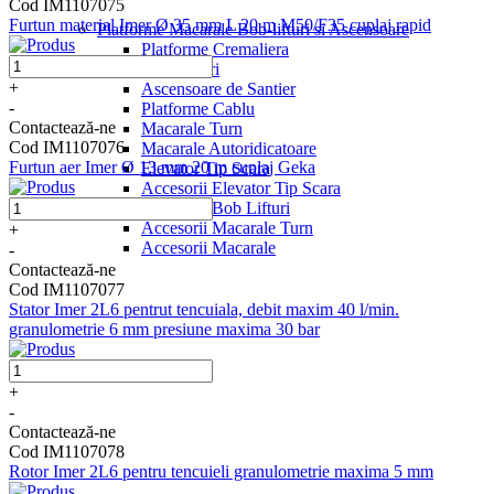
Cod IM1107075
Furtun material Imer Ø 35 mm L 20 m M50/F35 cuplaj rapid
Platforme Macarale Bob-lifturi si Ascensoare
Platforme Cremaliera
Bob Lifturi
+
Ascensoare de Santier
-
Platforme Cablu
Contactează-ne
Macarale Turn
Cod IM1107076
Macarale Autoridicatoare
Furtun aer Imer Ø 13 mm 20 m cuplaj Geka
Elevator Tip Scara
Accesorii Elevator Tip Scara
Accesorii Bob Lifturi
Accesorii Macarale Turn
+
Accesorii Macarale
-
Contactează-ne
Cod IM1107077
Stator Imer 2L6 pentrut tencuiala, debit maxim 40 l/min.
granulometrie 6 mm presiune maxima 30 bar
+
-
Contactează-ne
Cod IM1107078
Rotor Imer 2L6 pentru tencuieli granulometrie maxima 5 mm