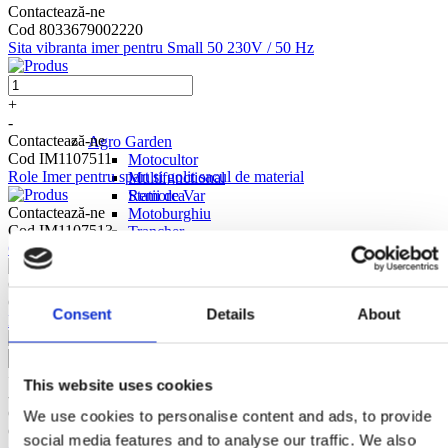
Contactează-ne
Cod 8033679002220
Sita vibranta imer pentru Small 50 230V / 50 Hz
+
-
Contactează-ne
Agro Garden
Cod IM1107511
Motocultor
Role Imer pentru spart si golit sacul de material
Multifunctional
Statii de Var
Remorca
Contactează-ne
Motoburghiu
Cod IM1107513
Trancher
Capac Imer pentru cuva
Masina de Tuns Gazon
Tocator Crengi
Contactează-ne
Atomizor
Cod IM1107515
Despicator lemn
Consent
Details
About
Kit Imer pentru masura reglaj - control presiune, pentru injectari
Accesorii Motocultor
Accesorii Motoburghiu
Accesorii Multifunctional
+
This website uses cookies
-
Contactează-ne
We use cookies to personalise content and ads, to provide
Cod 8033679024314
social media features and to analyse our traffic. We also