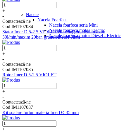
+
Nacele
-
Nacela Foarfeca
Contactează-ne
Nacela foarfeca seria Mini
Cod IM1107084
Nacele foarfeca motor Electric
Stator Imer D 5-2.5 VIOLET cu strangere, debit maxim
Nacele foarfeca motor Diesel - Electric
30l/min/maxim 20bar, granulometrie 3mm
+
-
Contactează-ne
Cod IM1107085
Rotor Imer D 5-2.5 VIOLET
+
-
Contactează-ne
Cod IM1107087
Kit spalare furtun materia Imerl Ø 35 mm
+