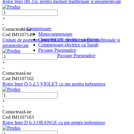
Rotor Imer IM 25L pentru mortare traditionale si preamestecate
+
-
Compresoare
Contactează-ne
Motocompresoare
Cod IM1107149
Compresoare electrice cu Piston
Unitate de pompare Imer IM 25L pentru mortare traditionale si
Compresoare electrice cu Surub
preamestecate
Picoane Pneumatice
Accesorii Picoane Pneumatice
+
-
Contactează-ne
Cod IM1107162
Rotor Imer D 5-2.5 VIOLET cu pin pentru turbomixer
+
-
Contactează-ne
Cod IM1107163
Rotor Imer D 6-3 ORANGE cu pin pentru turbomixer