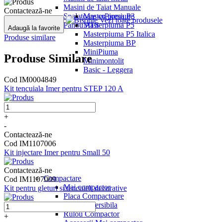
Masini de Taiat Manuale
Contactează-ne
Spalatoare cu presiune
MasterPiuma P3
Vezi toate produsele
Panou ATS
Masterpiuma P5
Adaugă la favorite
Masterpiuma P5 Italica
Produse similare
Masterpiuma BP
MiniPiuma
Produse Similare
Minimontolit
Basic - Leggera
Cod IM0004849
Kit tencuiala Imer pentru STEP 120 A
+
-
Contactează-ne
Cod IM1107006
Kit injectare Imer pentru Small 50
Contactează-ne
Compactare
Cod IM1107009
Mai compactor
Kit pentru gleturi si tencuieli decorative
Placa Compactoare
Placa Reversibila
Rulou Compactor
+