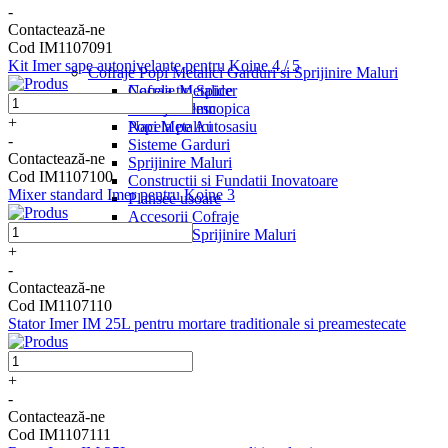
-
Contactează-ne
Cod IM1107091
Kit Imer sape autonivelante pentru Koine 4 / 5
Cofraje Popi Metalici Garduri si Sprijinire Maluri
Nacela tip Spider
Cofraje Metalice
Nacela Telescopica
Cofraje Lemn
+
Nacela pe Autosasiu
Popi Metalici
-
Sisteme Garduri
Contactează-ne
Sprijinire Maluri
Cod IM1107100
Constructii si Fundatii Inovatoare
Mixer standard Imer pentru Koine 3
Plansee usoare
Accesorii Cofraje
Accesorii Sprijinire Maluri
+
-
Contactează-ne
Cod IM1107110
Stator Imer IM 25L pentru mortare traditionale si preamestecate
+
-
Contactează-ne
Cod IM1107111