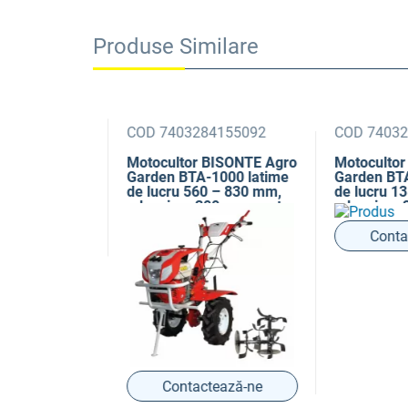
Produse Similare
155153
COD 7403284155092
COD 740328
SONTE Agro
Motocultor BISONTE Agro
Motocultor B
0 latime
Garden BTA-1000 latime
Garden BTA-
– 830 mm,
de lucru 560 – 830 mm,
de lucru 135
 mm, motor
adancime 300 mm, motor
adancime 30
7 cp
10 cp
ază-ne
Contact
Contactează-ne