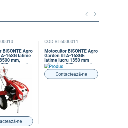
0010
COD BT6000011
COD 74032
BISONTE Agro
Motocultor BISONTE Agro
Motocultor
-16SG latime
Garden BTA-16SGE
Garden BT
500 mm,
latime lucru 1350 mm
latime luc
00 mm, motor
adancime 300 mm motor
adancime 
16 cp DE
motor Dies
Contactează-ne
tează-ne
Conta