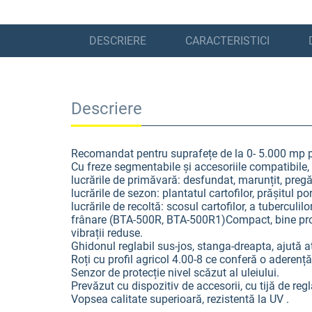
DESCRIERE
CARACTERISTICI
Descriere
Recomandat pentru suprafețe de la 0- 5.000 mp pent
Cu freze segmentabile și accesoriile compatibile, 
lucrările de primăvară: desfundat, marunțit, pregă
lucrările de sezon: plantatul cartofilor, prășitul por
lucrările de recoltă: scosul cartofilor, a tuberculi
frânare (BTA-500R, BTA-500R1)Compact, bine propor
vibrații reduse.
Ghidonul reglabil sus-jos, stanga-dreapta, ajută at
Roți cu profil agricol 4.00-8 ce conferă o aderenț
Senzor de protecție nivel scăzut al uleiului.
Prevăzut cu dispozitiv de accesorii, cu tijă de reg
Vopsea calitate superioară, rezistentă la UV .