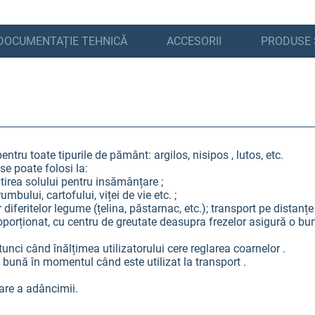
DOCUMENTAȚIE TEHNICĂ
ACCESORII
PRODUSE 
ru toate tipurile de pământ: argilos, nisipos , lutos, etc.
se poate folosi la:
tirea solului pentru insămânțare ;
umbului, cartofului, viței de vie etc. ;
lor diferitelor legume (țelina, păstarnac, etc.); transport pe dista
ționat, cu centru de greutate deasupra frezelor asigură o bună m
unci când înălțimea utilizatorului cere reglarea coarnelor .
ă bună în momentul când este utilizat la transport .
lare a adâncimii.