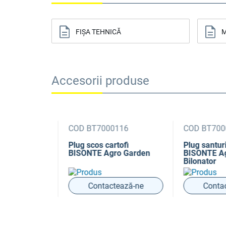
FIȘA TEHNICĂ
M
Accesorii produse
15
COD BT7000116
COD BT7000
at BISONTE
Plug scos cartofi
Plug santuri 
BISONTE Agro Garden
BISONTE Agr
Bilonator
ază-ne
Contactează-ne
Contact