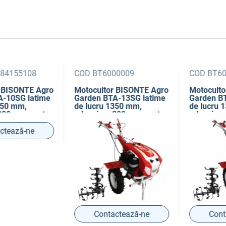
4155108
COD BT6000009
COD BT600
ISONTE Agro
Motocultor BISONTE Agro
Motocultor 
10SG latime
Garden BTA-13SG latime
Garden BTA
0 mm,
de lucru 1350 mm,
de lucru 13
0 mm, motor
adancime 300 mm, motor
adancime 3
13 cp
16 cp
ează-ne
Contactează-ne
Contac