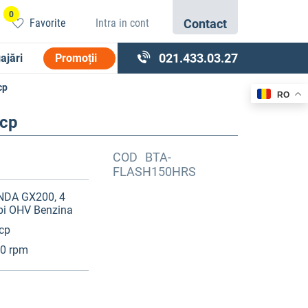
0
Favorite
Intra in cont
Contact
021.433.03.27
ajări
Promoții
cp
RO
 cp
COD
BTA-
FLASH150HRS
DA GX200, 4
pi OHV Benzina
 cp
0 rpm