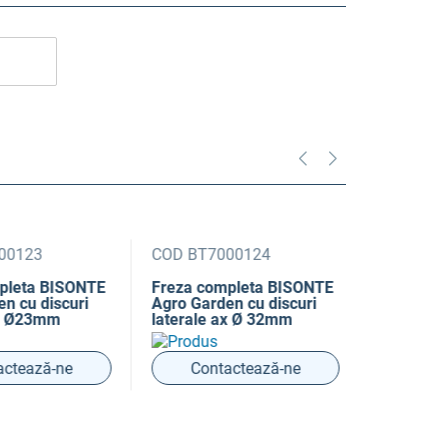
0123
COD BT7000124
COD BT70
leta BISONTE
Freza completa BISONTE
Cutit stan
cu discuri
Agro Garden cu discuri
Agro Garde
 Ø23mm
laterale ax Ø 32mm
mm pentru 
motocultor
tează-ne
Contactează-ne
Conta