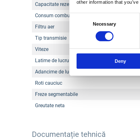
other information that you’ve
Capacitate rezervor combustibil
Consum combustibil
Consent
Necessary
Selection
Filtru aer
Tip transmisie
Viteze
Latime de lucru
Deny
Adancime de lucru
Roti cauciuc
Freze segmentabile
Greutate neta
Documentație tehnică