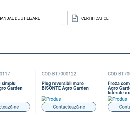
ANUAL DE UTILIZARE
CERTIFICAT CE
117
COD BT7000122
COD BT700
simplu
Plug reversibil mare
Freza comp
o Garden
BISONTE Agro Garden
Agro Garden 
laterale ax
ează-ne
Contactează-ne
Contac