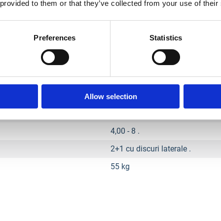
 provided to them or that they’ve collected from your use of their
3,6 l
30 kg/hmp
Preferences
Statistics
Umed in ulei .
Curea .
1 inainte / 1 inapoi .
fara discuri laterale 560-830 m
Allow selection
300 mm
4,00 - 8 .
2+1 cu discuri laterale .
55 kg