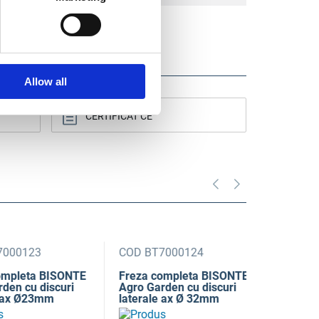
Allow all
CERTIFICAT CE
0123
COD BT7000124
COD BT70
leta BISONTE
Freza completa BISONTE
Cutit stan
cu discuri
Agro Garden cu discuri
Agro Garde
 Ø23mm
laterale ax Ø 32mm
mm pentru 
motocultor