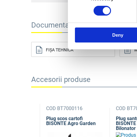
Documentație tehnică
Deny
FIȘA TEHNICĂ
M
Accesorii produse
15
COD BT7000116
COD BT7000
at BISONTE
Plug scos cartofi
Plug santuri 
BISONTE Agro Garden
BISONTE Agr
Bilonator