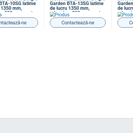
10SG latime
Garden BTA-13SG latime
Garden BTA
0 mm,
de lucru 1350 mm,
de lucru 13
0 mm, motor
adancime 300 mm, motor
adancime 3
13 cp
16 cp
ează-ne
Contactează-ne
Contac