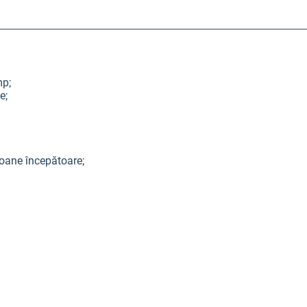
mp;
e;
rsoane începătoare;