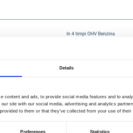
In 4 timpi OHV Benzina
4 kW
139 cc
3000 m/min
Details
La sfoara .
150 -200 mm
e content and ads, to provide social media features and to analy
600 mm
 our site with our social media, advertising and analytics partn
2 seturi L + R / Ø26 cm
 provided to them or that they’ve collected from your use of their
36 kg
38 kg
Preferences
Statistics