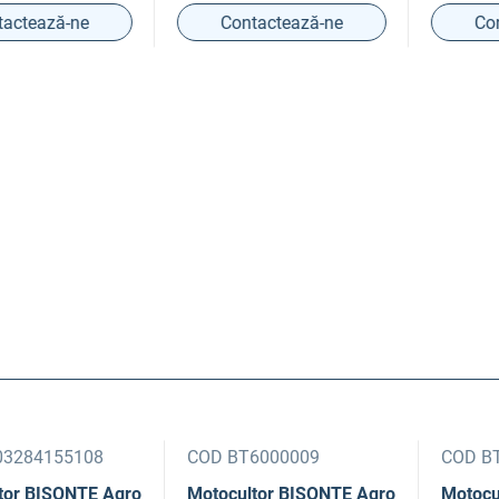
ează-ne
Contactează-ne
Contac
4155108
COD BT6000009
COD BT600
ISONTE Agro
Motocultor BISONTE Agro
Motocultor 