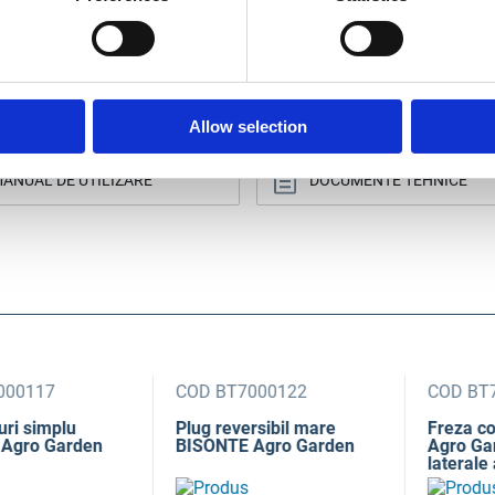
Allow selection
ANUAL DE UTILIZARE
DOCUMENTE TEHNICE
117
COD BT7000122
COD BT700
simplu
Plug reversibil mare
Freza comp
o Garden
BISONTE Agro Garden
Agro Garden 
laterale ax