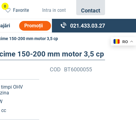
0
Favorite
Intra in cont
Contact
021.433.03.27
ajări
Promoții
cime 150-200 mm motor 3,5 cp
RO
ncime 150-200 mm motor 3,5 cp
COD
BT6000055
4 timpi OHV
zina
W
 cc