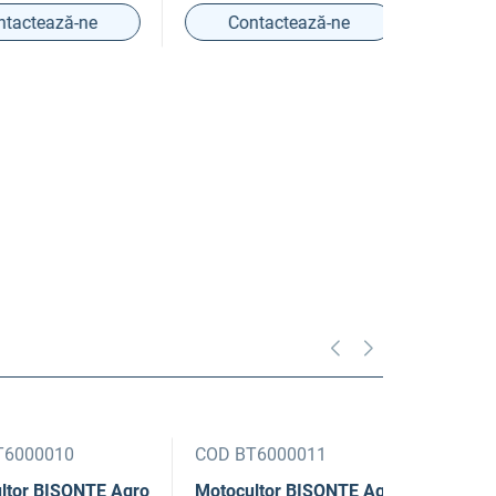
tează-ne
Contactează-ne
Conta
0010
COD BT6000011
COD 74032
BISONTE Agro
Motocultor BISONTE Agro
Motocultor