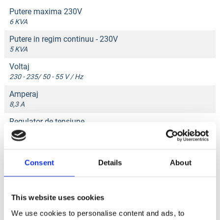
Putere maxima 230V
6 KVA
Putere in regim continuu - 230V
5 KVA
Voltaj
230 - 235/ 50 - 55 V / Hz
Amperaj
8,3 A
Regulator de tensiune
AVR .
Panou ATS
In standard .
Consent
Details
About
Factor de putere
1 .
This website uses cookies
Tip motor
We use cookies to personalise content and ads, to
Senci 188FE Diesel