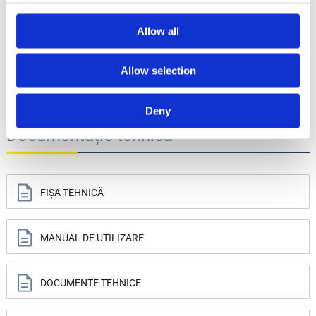
Greutate echipament
Allow all
170 kg
Dimensiuni
Allow selection
960 x 560 x 770 L x l x H (mm)
Deny
Documentație tehnică
FIȘA TEHNICĂ
MANUAL DE UTILIZARE
DOCUMENTE TEHNICE