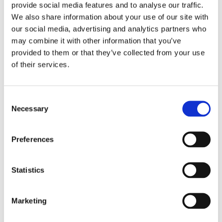
provide social media features and to analyse our traffic.
Putere motor
We also share information about your use of our site with
13 cp
our social media, advertising and analytics partners who
Turatie motor
may combine it with other information that you’ve
3000 rpm
provided to them or that they’ve collected from your use
of their services.
Demaraj
Electric (la cheie) .
Sistem racire motor
Consent
Aer .
Necessary
Selection
Capacitate rezervor combustibil
18 l
Preferences
Consum combustibil
2,3 l / h
Statistics
Autonomie (la capacitate maxima)
7,5 ore
Marketing
Nivel zgomot (la 7 m.)
70 - 74 dB (A)