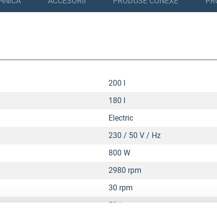
HNICĂ
ACCESORII
PRODUSE CONEXE
PR
200 l
180 l
Electric
230 / 50 V / Hz
800 W
2980 rpm
30 rpm
58 kg