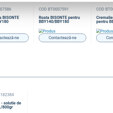
586
COD BT0007591
COD BT000
BISONTE
Roata BISONTE pentru
Cremaliera
80
BBY140/BBY180
pentru BBY
ează-ne
Contactează-ne
Contac
4182384
- solutie de
5L/800gr