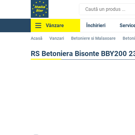
Închirieri
Servic
Vânzare
Acasă
Vanzari
Betoniere si Malaxoare
Beton
RS Betoniera Bisonte BBY200 2