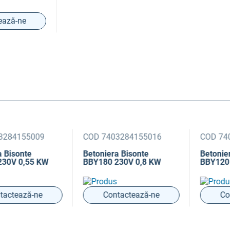
ează-ne
4155009
COD 7403284155016
COD 740328
onte
Betoniera Bisonte
Betoniera B
 0,55 KW
BBY180 230V 0,8 KW
BBY120 230
ează-ne
Contactează-ne
Contac