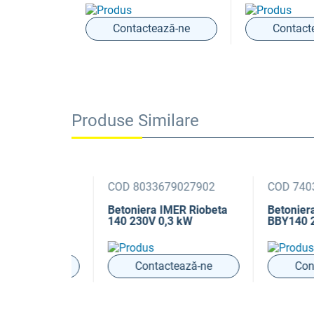
Contactează-ne
Contact
Produse Similare
000349
COD 8033679027902
COD 740328
R
Betoniera IMER Riobeta
Betoniera Bis
 230V 0,3
140 230V 0,3 kW
BBY140 230V
ic HDPE
ază-ne
Contactează-ne
Contact