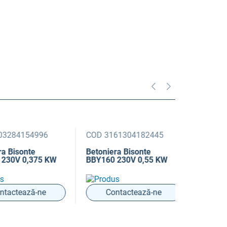
4154996
COD 3161304182445
COD 31613
isonte
Betoniera Bisonte
Betoniera 
V 0,375 KW
BBY160 230V 0,55 KW
BBY200 23
tează-ne
Contactează-ne
Conta