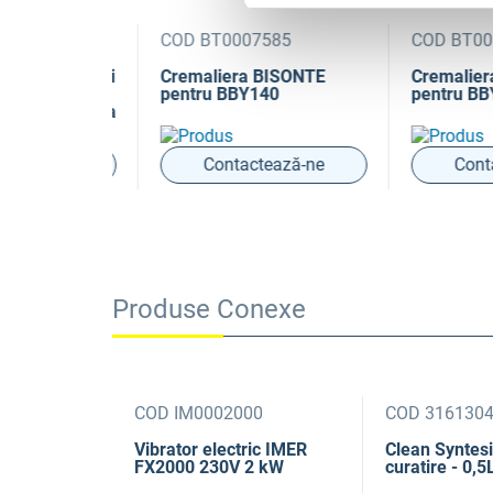
19
COD BT0007585
COD BT0007
tru Syntesi
Cremaliera BISONTE
Cremaliera 
pentru BBY140
pentru BBY1
130/Riobeta
ază-ne
Contactează-ne
Contact
Produse Conexe
COD IM0002000
COD 316130
Vibrator electric IMER
Clean Syntesi 
FX2000 230V 2 kW
curatire - 0,