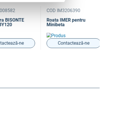
8582
COD IM3206390
COD BT00
 BISONTE
Roata IMER pentru
Curea BISO
120
Minibeta
BBY120/B
tează-ne
Contactează-ne
Conta