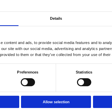
59 kg
1190 x 730 x 1410 L x l x H (m
Details
840 x 730 x 500 mm
220 buc.
e content and ads, to provide social media features and to analy
 our site with our social media, advertising and analytics partn
 provided to them or that they’ve collected from your use of their
Preferences
Statistics
ANUAL DE UTILIZARE
CERTIFICAT CE
Allow selection