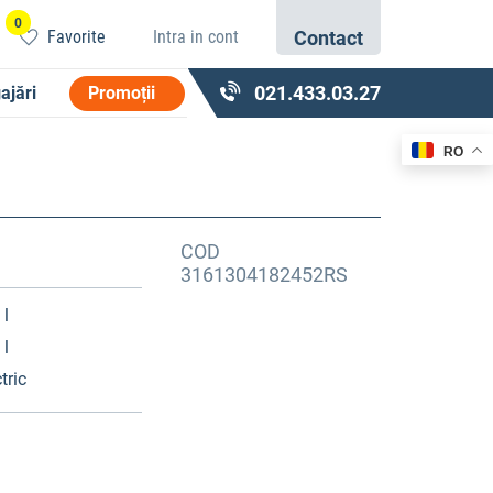
0
Favorite
Intra in cont
Contact
021.433.03.27
ajări
Promoții
RO
COD
3161304182452RS
 l
 l
tric