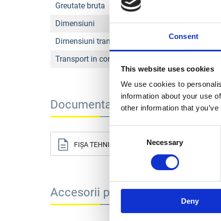
Greutate bruta
Dimensiuni
Consent
Dimensiuni transport L x l x h
Transport in container 40”
This website uses cookies
We use cookies to personalis
information about your use of
Documentație tehnică
other information that you’ve
Consent
Necessary
Selection
FIȘA TEHNICĂ
M
Accesorii produse
Deny