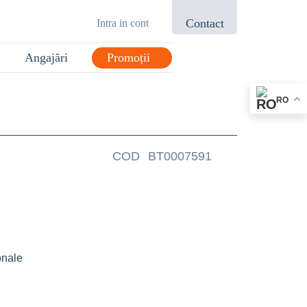
Contact
Intra in cont
Angajări
Promoții
021.433.03.27
RO
COD
BT0007591
onale