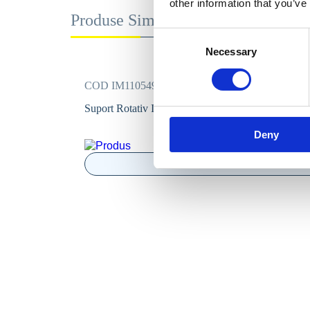
other information that you’ve
Produse Similare
Consent
Necessary
Selection
COD IM1105490
Suport Rotativ IMER pentru Rolbeta
Deny