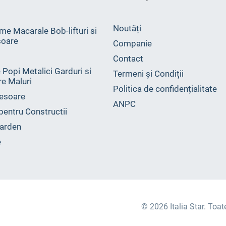
Noutăți
me Macarale Bob-lifturi si
oare
Companie
Contact
 Popi Metalici Garduri si
Termeni și Condiții
ire Maluri
Politica de confidențialitate
esoare
ANPC
 pentru Constructii
arden
e
© 2026 Italia Star. Toat