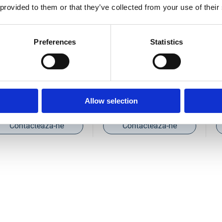
 provided to them or that they’ve collected from your use of their
Preferences
Statistics
177
COD IM1188178
COD IM118
e
Sistem blocare placa,
Sistem bloca
IMER pentru
IMER pentru Combi 250
IMER pentru
Allow selection
000
Power
ează-ne
Contactează-ne
Contac