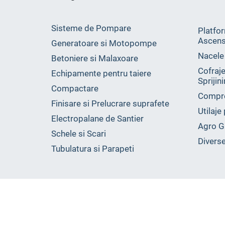
Sisteme de Pompare
Platfor
Ascens
Generatoare si Motopompe
Nacele
Betoniere si Malaxoare
Cofraje
Echipamente pentru taiere
Sprijin
Compactare
Compr
Finisare si Prelucrare suprafete
Utilaje
Electropalane de Santier
Agro G
Schele si Scari
Divers
Tubulatura si Parapeti