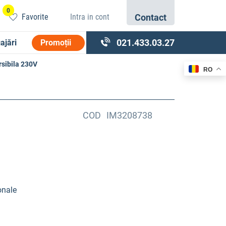
0
Favorite
Intra in cont
Contact
021.433.03.27
ajări
Promoții
sibila 230V
RO
COD
IM3208738
onale