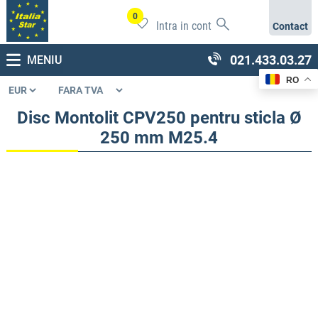
0
Intra in cont
Contact
021.433.03.27
MENIU
RO
Disc Montolit CPV250 pentru sticla Ø
250 mm M25.4