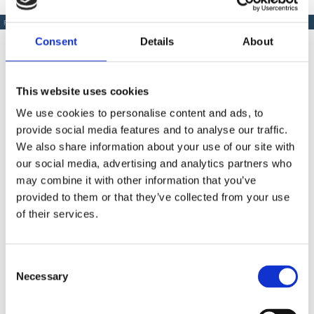
PRODUSE SIMILARE
Consent
Details
About
This website uses cookies
Produse Similare
We use cookies to personalise content and ads, to
provide social media features and to analyse our traffic.
We also share information about your use of our site with
our social media, advertising and analytics partners who
COD IM1188166
may combine it with other information that you’ve
A
Plan de taiere suplimentar IMER pentru Combi 250 VA
provided to them or that they’ve collected from your use
of their services.
Contactează-ne
Consent
Necessary
Selection