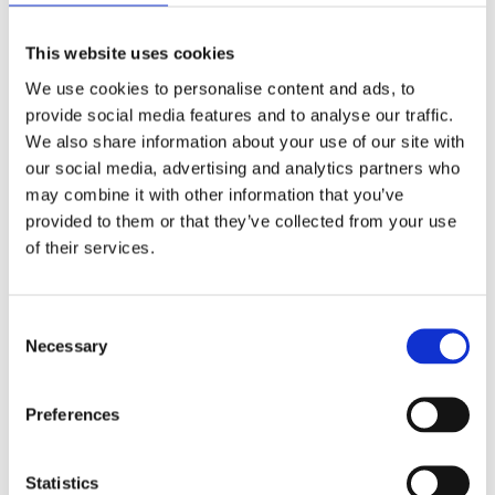
65 kg
Dimensiuni
This website uses cookies
1060x360x970 L x l x H (mm)
We use cookies to personalise content and ads, to
provide social media features and to analyse our traffic.
We also share information about your use of our site with
our social media, advertising and analytics partners who
Documentație tehnică
may combine it with other information that you’ve
provided to them or that they’ve collected from your use
of their services.
FIȘA TEHNICĂ
Consent
MANUAL DE UTILIZARE
Necessary
Selection
CERTIFICAT CE
Preferences
Statistics