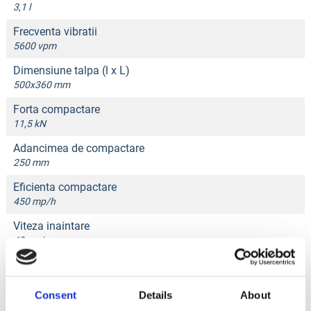
3,1 l
Frecventa vibratii
5600 vpm
Dimensiune talpa (l x L)
500x360 mm
Forta compactare
11,5 kN
Adancimea de compactare
250 mm
Eficienta compactare
450 mp/h
Viteza inaintare
40 cm/s
Nivel zgomot (la 7 m.)
99 dB (A)
Consent
Details
About
Greutate echipament