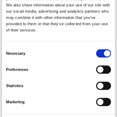
We also share information about your use of our site with
FIȘA TEHNICĂ
our social media, advertising and analytics partners who
may combine it with other information that you’ve
MANUAL DE UTILIZARE
provided to them or that they’ve collected from your use
of their services.
CERTIFICAT CE
Consent
Necessary
Selection
Accesorii produse
Preferences
Statistics
COD BT0002784
Protectie talpa galben pentru placi compactoare Bisonte
Marketing
PC65/PC70