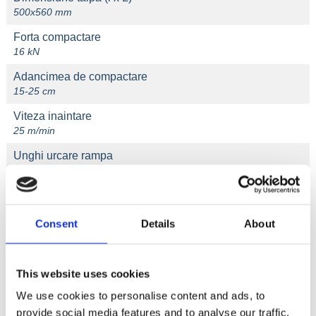
500x560 mm
Forta compactare
16 kN
Adancimea de compactare
15-25 cm
Viteza inaintare
25 m/min
Unghi urcare rampa
20 %
Greutate echipament
90 kg
Consent
Details
About
Documentație tehnică
This website uses cookies
We use cookies to personalise content and ads, to
provide social media features and to analyse our traffic.