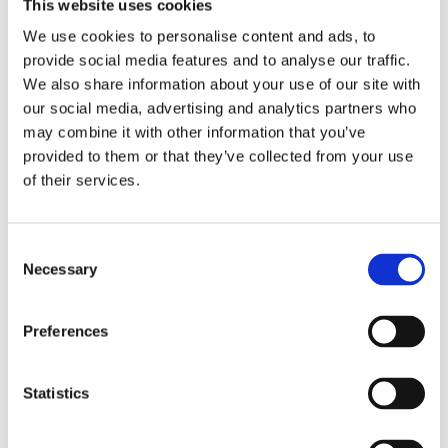
This website uses cookies
COD 8023743015331
We use cookies to personalise content and ads, to
Freza Montolit FAJ08 pentru ceramica Ø 8 mm
provide social media features and to analyse our traffic.
We also share information about your use of our site with
our social media, advertising and analytics partners who
may combine it with other information that you’ve
provided to them or that they’ve collected from your use
of their services.
Consent
Necessary
Selection
Contactează-ne
Preferences
Statistics
Produse Conexe