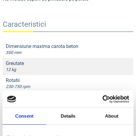
Caracteristici
Dimensiune maxima carota beton
350 mm
Greutate
12 kg
Rotatii
230-730 rpm
Accesorii produse
Consent
Details
About