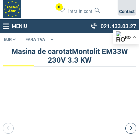
0
Intra in cont
Contact
021.433.03.27
MENIU
RO
Masina de carotatMontolit EM33W
230V 3.3 KW