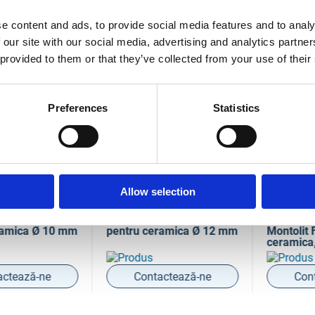
e content and ads, to provide social media features and to analy
 our site with our social media, advertising and analytics partn
e au o durata mare viata
 provided to them or that they’ve collected from your use of their
Preferences
Statistics
Allow selection
3015348
COD 8023743015355
COD 802374
it FAJ10
Freza Montolit FAJ12
Freza diama
ica Ø 10 mm
pentru ceramica Ø 12 mm
Montolit FT
ceramica, 
ează-ne
Contactează-ne
Contac