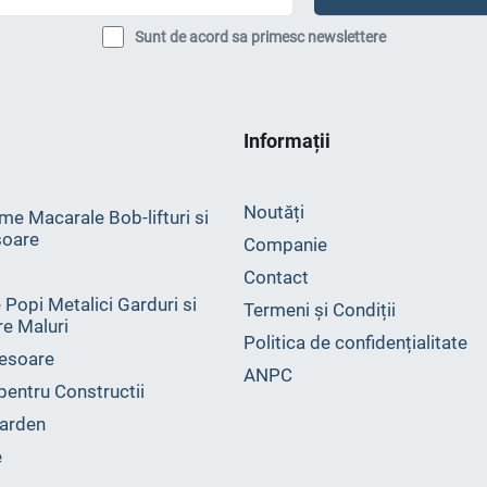
Sunt de acord sa primesc newslettere
Informații
Noutăți
me Macarale Bob-lifturi si
oare
Companie
Contact
 Popi Metalici Garduri si
Termeni și Condiții
ire Maluri
Politica de confidențialitate
esoare
ANPC
 pentru Constructii
arden
e