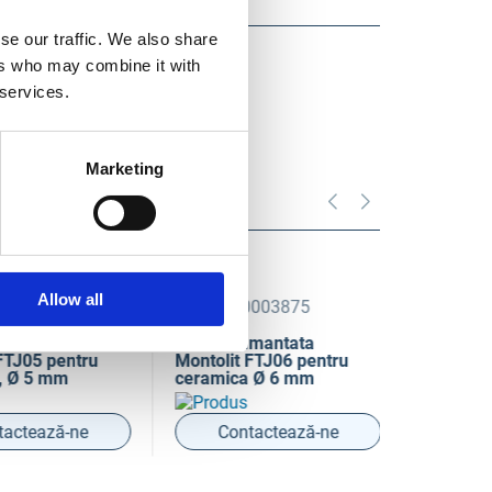
se our traffic. We also share
ers who may combine it with
 services.
Marketing
Allow all
3012255
COD BM0003875
COD 80237
ntata
Freza diamantata
Freza diam
J05 pentru
Montolit FTJ06 pentru
Montolit F
Ø 5 mm
ceramica Ø 6 mm
ceramica, 
tează-ne
Contactează-ne
Conta