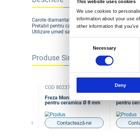
This website uses cookies
We use cookies to personalis
information about your use of
Carote diamantate de mare eficienta in gaurire, c
Pretabil pentru caramida, beton si beton armat
other information that you’ve
Utilizare umed sau uscat
Consent
Necessary
Selection
Produse Similare
Deny
015324
COD 8023743015331
COD 802374
t FAJ06
Freza Montolit FAJ08
Freza Montol
ca Ø 6 mm
pentru ceramica Ø 8 mm
pentru ceram
ază-ne
Contactează-ne
Contact