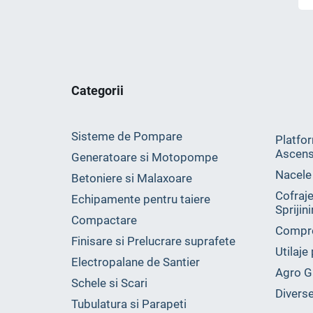
Categorii
Sisteme de Pompare
Platfor
Ascens
Generatoare si Motopompe
Nacele
Betoniere si Malaxoare
Cofraje
Echipamente pentru taiere
Sprijin
Compactare
Compr
Finisare si Prelucrare suprafete
Utilaje
Electropalane de Santier
Agro G
Schele si Scari
Divers
Tubulatura si Parapeti