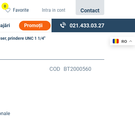
0
Favorite
Intra in cont
Contact
021.433.03.27
ajări
Promoții
er, prindere UNC 1 1/4″
RO
COD
BT2000560
onale