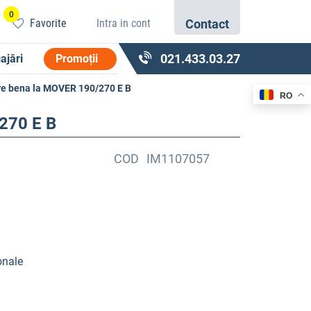
0
Favorite
Intra in cont
Contact
021.433.03.27
ajări
Promoții
care bena la MOVER 190/270 E B
RO
/270 E B
COD
IM1107057
onale