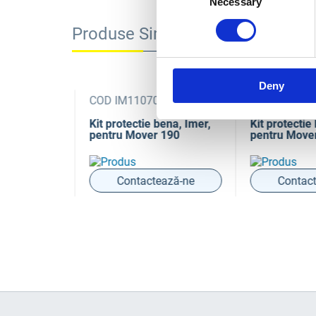
Necessary
Selection
Produse Similare
Deny
58
COD IM1107059
COD IM1107
oare prin
Kit protectie bena, Imer,
Kit protectie 
entru
pentru Mover 190
pentru Mover
a la MOVER
ază-ne
Contactează-ne
Contact