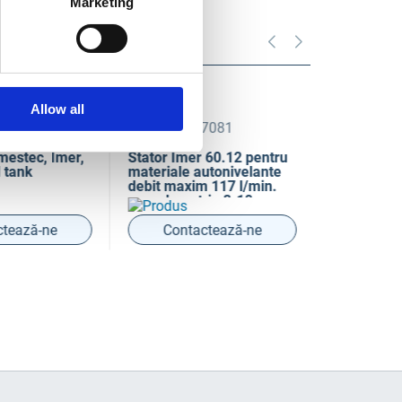
Marketing
Allow all
062
COD IM1107081
COD IM110
mestec, Imer,
Stator Imer 60.12 pentru
Rotor Imer
 tank
materiale autonivelante
materiale a
debit maxim 117 l/min.
granulometrie 8-10 mm
presiune maxima 20bar
tează-ne
Contactează-ne
Conta