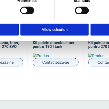
Preferences
Statistics
Allow selection
060
COD IM1107061
COD IM1107
bena, Imer,
Kit palete amestec Imer
Kit palete a
 270 EVO
pentru 190 l tank
pentru 270 l
ează-ne
Contactează-ne
Contac