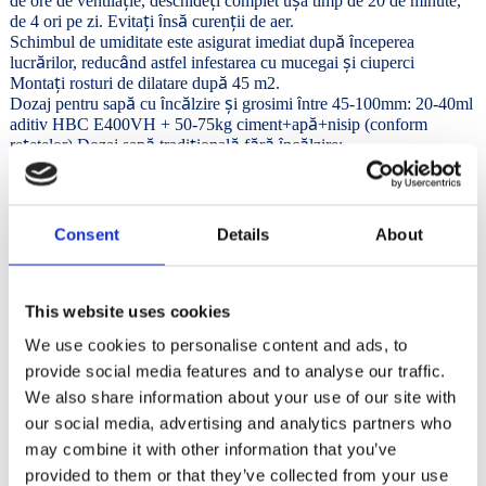
ț
ț
ș
de ore de ventila
ie, deschide
i complet u
a timp de 20 de minute,
ț
ă
ț
î
de 4 ori pe zi. Evita
i
ns
curen
ii de aer.
ă
î
Schimbul de umiditate este asigurat imediat dup
nceperea
ă
ș
â
lucr
rilor, reduc
nd astfel infestarea cu mucegai
i ciuperci
ț
ă
Monta
i rosturi de dilatare dup
45 m2.
ă
ă
ș
î
î
Dozaj pentru sap
cu
nc
lzire
i grosimi
ntre 45-100mm: 20-40ml
ă
aditiv HBC E400VH + 50-75kg ciment+ap
+nisip (conform
ț
ă
ț
ă
ă
ă
ă
î
re
etelor) Dozaj sap
tradi
ional
f
r
nc
lzire:
ă
ă
Recomandare pentru 1 rezervor pomp
sap
230 litri, pentru
ă
î
grosimi de sap
ntre 45-65mm: 80ml aditiv HBC E400VH + 50-75
ă
ș
ă
ț
kg ciment+13-16 litri ap
+ 1.600-1.700kg nisip/pietri
ad
uga
i
î
20ml HBC E400 pt grosimi
ntre 70-100mm
Consent
Details
About
Consum estimat = 80 ml/mc șapă
Caracteristici:
This website uses cookies
ș
ă
ăț
ș
î
•
Pentru
ape, are un puternic efect plastifiant,
mbun
t
e
te
We use cookies to personalise content and ads, to
ț
ș
ș
ț
ș
î
reten
ia apei
i cre
te semnificativ rezisten
a la
ncovoiere
i
provide social media features and to analyse our traffic.
compresiune
ă
ș
ă
ș
•
Asigur
o procesare mult mai u
oar
a
apelor
We also share information about your use of our site with
ț
ș
ț
î
•
Atingerea unor rezisten
e mari la
ncovoiere
i trac
iune
our social media, advertising and analytics partners who
ă
•
Scurtarea timpului de priz
may combine it with other information that you’ve
ț
ă
•
Contrac
ie redus
î
•
Reduce
ncovoierile
provided to them or that they’ve collected from your use