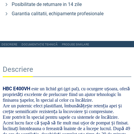
Posibilitate de returnare in 14 zile
Garantia calitatii, echipamente profesionale
DESCRIERE
DOCUMENTAȚIE TEHNICĂ
PRODUSE SIMILARE
Descriere
ș
ă
HBC E400VH
este un lichid gri (gri pal), cu ocurgere u
oara, ofer
ăț
î
propriet
i excelente de prelucrare fiind un ajutor tehnologic
n
ș
ă
î
î
finisarea
apelor,
n special al celor cu
nc
lzire.
ă
ăț
ș
ț
ș
î
Are un puternic efect plastifiant,
mbun
t
e
te reten
ia apei
i
ș
ț
ș
î
cre
te semnificativ rezisten
a la
ncovoiere
i compresiune.
ă
î
î
Este potrivit
n special pentru sapele cu sistemele de
nc
lzire.
ă
ș
ă
ă
ș
ș
Acest lucru face c
ap
s
fie mult mai u
or de pompat
i finisat.
ț
ă
ă
Î
î
î
î
nclina
i
ntotdeauna o fereastr
nainte de a
ncepe lucrul. Dup
49