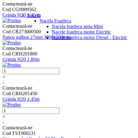
Contactează-ne
Cod CG0009562
Grinda H20 1.45 m
Nacele
Nacela Foarfeca
Contactează-ne
Nacela foarfeca seria Mini
Cod CR273000500
Nacele foarfeca motor Electric
Panou galben 27mm 3000x500mm
Nacele foarfeca motor Diesel - Electric
Contactează-ne
Cod CRH201800
Grinda H20 1.80m
+
-
Contactează-ne
Cod CRH201450
Grinda H20 1.45m
+
-
Contactează-ne
Cod TST000231