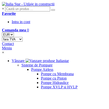
×
Favorite
Intra in cont
Comanda mea
0
Contact
Meniu
×
Vânzare
Sisteme de Pompare
Pompe Airless
Pompe cu Membrana
Pompe cu Piston
Pompe Hidraulice
Pompe XVLP si HVLP