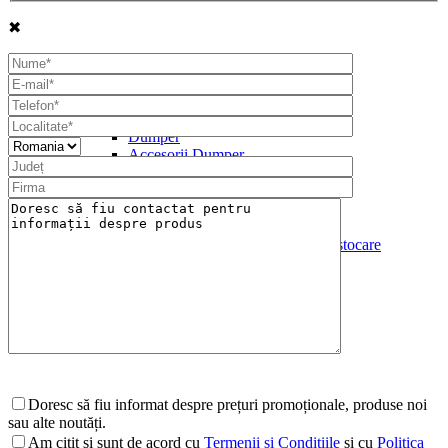
✖
Utilaje pentru Constructii
Dumper
Accesorii Dumper
Statii de Betoane
Statii de beton stationare
Statii de beton mobile
Mini statii de beton
Echipamente si silozuri de stocare
Doresc să fiu informat despre prețuri promoționale, produse noi
sau alte noutăți.
Am citit și sunt de acord cu
Termenii și Condițiile
și cu
Politica