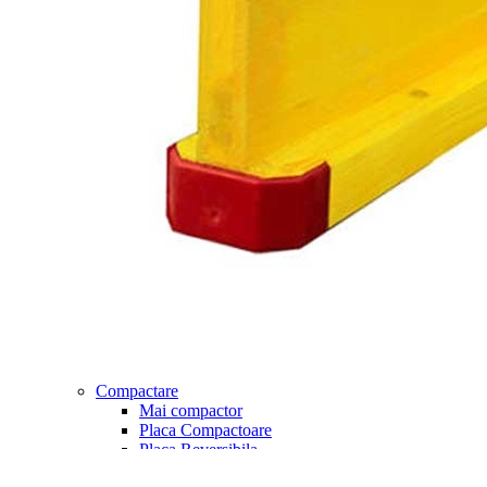
Masini de Taiat Manuale
Spalatoare cu presiune
MasterPiuma P3
Panou ATS
Masterpiuma P5
Masterpiuma P5 Italica
Masterpiuma BP
MiniPiuma
Minimontolit
Basic - Leggera
Compactare
Mai compactor
Placa Compactoare
Placa Reversibila
Rulou Compactor