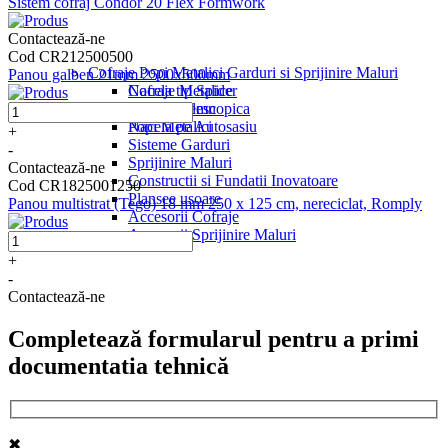
Sistem cofraj Condor 20 Flex Formwork
Contactează-ne
Cod CR212500500
Cofraje Popi Metalici Garduri si Sprijinire Maluri
Panou galben 21mm 2500x500mm
Nacela tip Spider
Cofraje Metalice
Nacela Telescopica
Cofraje Lemn
Nacela pe Autosasiu
Popi Metalici
+
Sisteme Garduri
-
Sprijinire Maluri
Contactează-ne
Constructii si Fundatii Inovatoare
Cod CR1825001250
Plansee usoare
Panou multistrat (Tego) 18 mm 250 x 125 cm, nereciclat, Romply
Accesorii Cofraje
Accesorii Sprijinire Maluri
+
-
Contactează-ne
Completează formularul pentru a primi
documentatia tehnică
✖