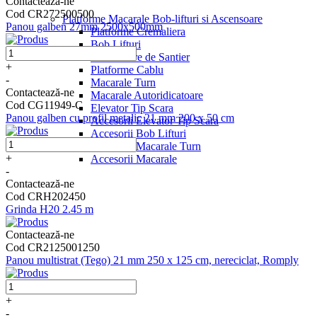
Contactează-ne
Cod CR272500500
Platforme Macarale Bob-lifturi si Ascensoare
Panou galben 27mm 2500x500mm
Platforme Cremaliera
Bob Lifturi
Ascensoare de Santier
+
Platforme Cablu
-
Macarale Turn
Contactează-ne
Macarale Autoridicatoare
Cod CG11949-C
Elevator Tip Scara
Panou galben cu profil metalic 21 mm 200 x 50 cm
Accesorii Elevator Tip Scara
Accesorii Bob Lifturi
Accesorii Macarale Turn
+
Accesorii Macarale
-
Contactează-ne
Cod CRH202450
Grinda H20 2.45 m
Contactează-ne
Cod CR2125001250
Panou multistrat (Tego) 21 mm 250 x 125 cm, nereciclat, Romply
+
-