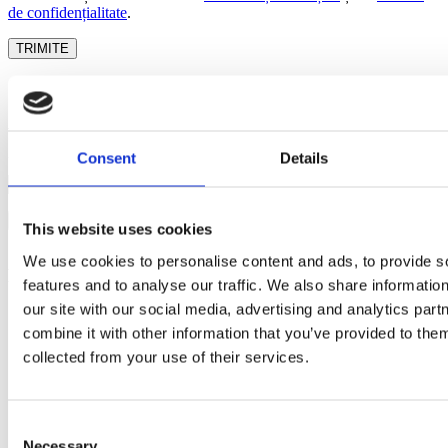
de confidențialitate
.
✕
Autentificare
Agro Garden
Consent
Details
Motocultor
Username
Parola
Multifunctional
Statii de Var
Remorca
Motoburghiu
Login
Inchide
This website uses cookies
Trancher
Parola uitata?
Masina de Tuns Gazon
We use cookies to personalise content and ads, to provide s
Tocator Crengi
Newsletter
Profită de super reduceri!
features and to analyse our traffic. We also share informatio
Atomizor
Despicator lemn
our site with our social media, advertising and analytics pa
e-mail
Accesorii Motocultor
combine it with other information that you’ve provided to them
Accesorii Motoburghiu
collected from your use of their services.
Accesorii Multifunctional
Sunt de acord sa primesc newslettere
Consent
Necessary