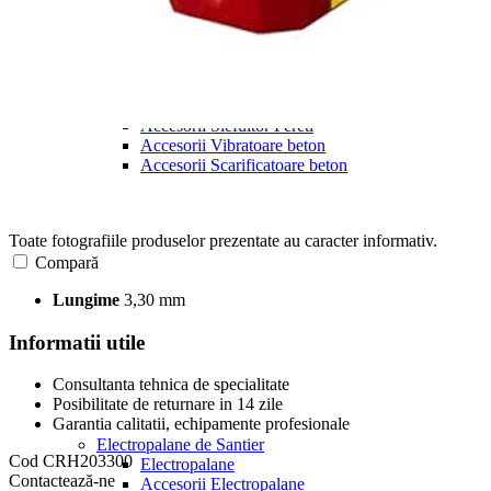
Scarificatoare beton
Slefuitor Pereti
Aplicatoare cu Banda
Aspiratoare Praf
Accesorii Elicoptere Pardoseala
Accesorii Rigle Vibrante
Accesorii Slefuitor Pereti
Accesorii Vibratoare beton
Accesorii Scarificatoare beton
Toate fotografiile produselor prezentate au caracter informativ.
Compară
Lungime
3,30 mm
Informatii utile
Consultanta tehnica de specialitate
Posibilitate de returnare in 14 zile
Garantia calitatii, echipamente profesionale
Electropalane de Santier
Cod
CRH203300
Electropalane
Contactează-ne
Accesorii Electropalane