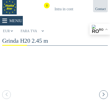
0
Intra in cont
Contact
021.433.03.27
MENIU
RO
Grinda H20 2.45 m