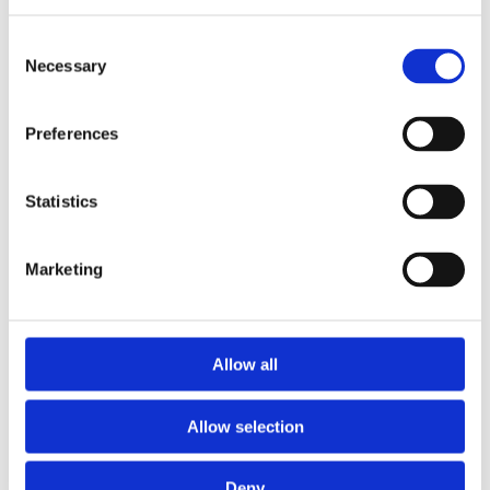
COD CG20043
Consent
Grinda H20 3.60 m
Necessary
Selection
Preferences
Contactează-ne
Statistics
Marketing
Allow all
Allow selection
Deny