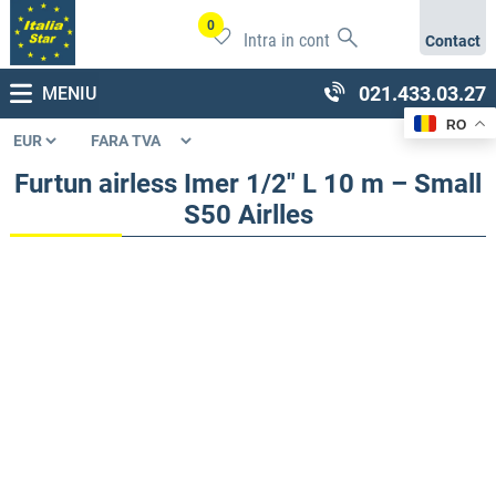
0
Intra in cont
Contact
021.433.03.27
MENIU
RO
Furtun airless Imer 1/2″ L 10 m – Small
S50 Airlles