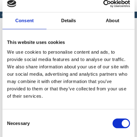
PRODUSE SIMILARE
Consent
Details
About
This website uses cookies
Produse Similare
We use cookies to personalise content and ads, to
provide social media features and to analyse our traffic.
We also share information about your use of our site with
our social media, advertising and analytics partners who
COD WA268781
may combine it with other information that you’ve
provided to them or that they’ve collected from your use
Duza metalica Wagner 8 mm pentru lance
of their services.
Contactează-ne
Consent
Necessary
Selection