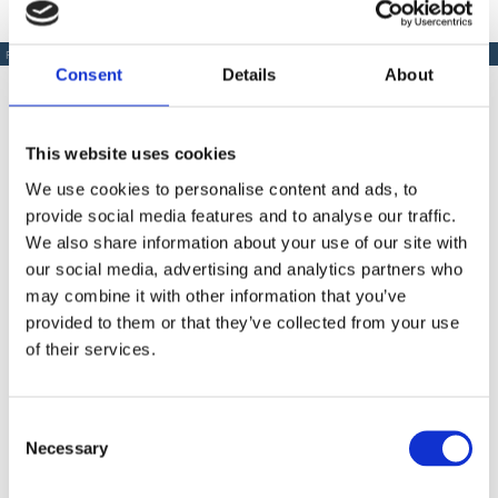
PRODUSE SIMILARE
Consent
Details
About
This website uses cookies
Produse Similare
We use cookies to personalise content and ads, to
provide social media features and to analyse our traffic.
We also share information about your use of our site with
our social media, advertising and analytics partners who
COD WA268781
may combine it with other information that you’ve
provided to them or that they’ve collected from your use
Duza metalica Wagner 8 mm pentru lance
of their services.
Contactează-ne
Consent
Necessary
Selection