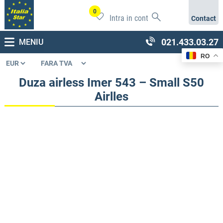
0
Intra in cont
Contact
021.433.03.27
MENIU
RO
Duza airless Imer 543 – Small S50
Airlles