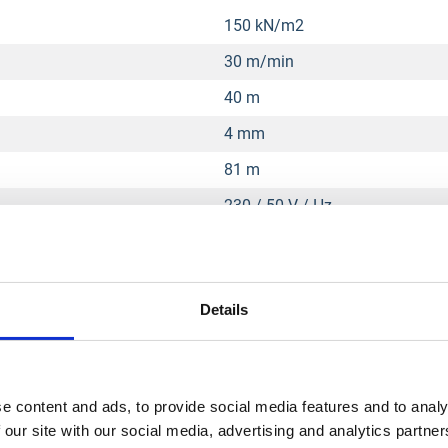
150 kN/m2
30 m/min
40 m
4 mm
81 m
230 / 50 V / Hz
0,8 kW
1350 rpm
Details
7,1 A
50 kg
72 dB (A)
e content and ads, to provide social media features and to analy
570 x 355 x 330 L x l x H (mm)
 our site with our social media, advertising and analytics partn