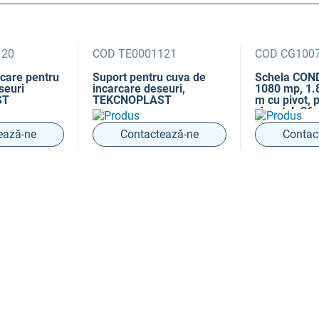
120
COD TE0001121
COD CG100
rcare pentru
Suport pentru cuva de
Schela CO
seuri
incarcare deseuri,
1080 mp, 1.8
ST
TEKCNOPLAST
m cu pivot, 
zincat, L 36
ează-ne
Contactează-ne
Contac