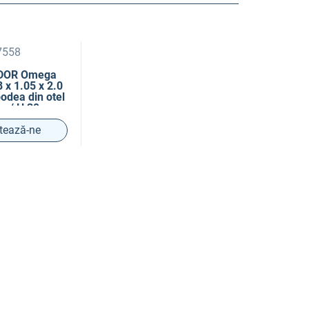
7558
NDOR Omega
 x 1.05 x 2.0
podea din otel
 m / H 30 m
tează-ne