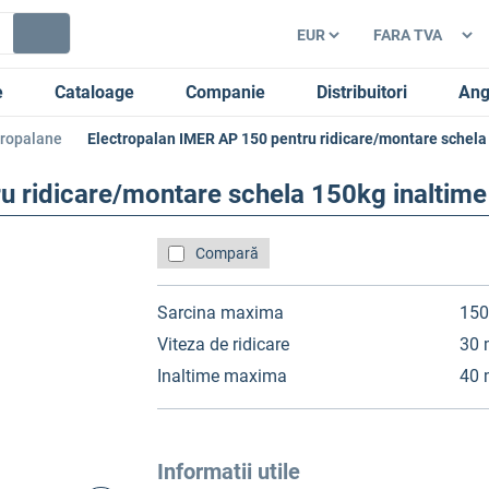
e
Cataloage
Companie
Distribuitori
Ang
tropalane
Electropalan IMER AP 150 pentru ridicare/montare schel
u ridicare/montare schela 150kg inalti
Compară
Sarcina maxima
15
Viteza de ridicare
30 
Inaltime maxima
40
Informatii utile