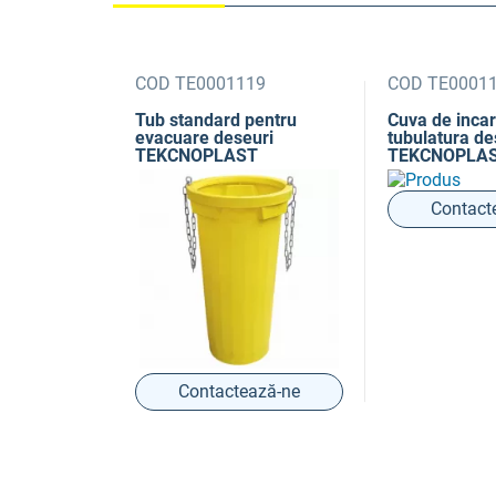
COD TE0001119
COD TE0001
Tub standard pentru
Cuva de inca
evacuare deseuri
tubulatura de
TEKCNOPLAST
TEKCNOPLA
Contact
Contactează-ne