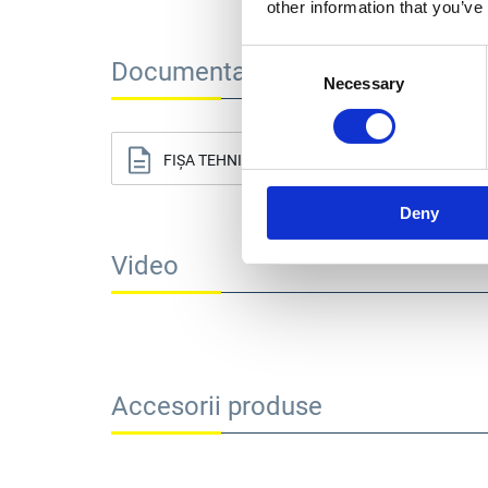
other information that you’ve
Consent
Documentație tehnică
Necessary
Selection
FIȘA TEHNICĂ
M
Deny
Video
Accesorii produse