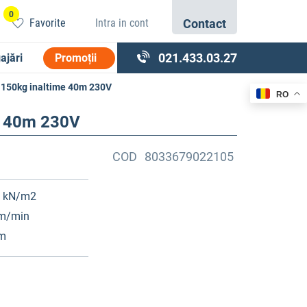
0
Favorite
Intra in cont
Contact
021.433.03.27
ajări
Promoții
a 150kg inaltime 40m 230V
RO
me 40m 230V
COD
8033679022105
0 kN/m2
m/min
 m