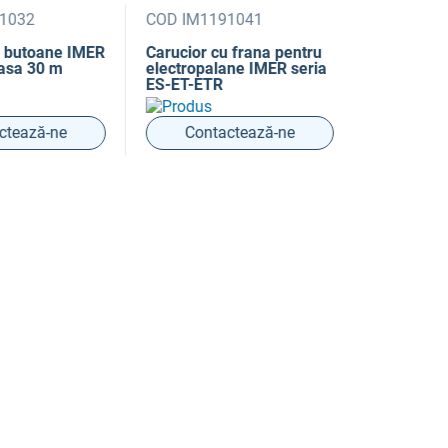
032
COD IM1191041
COD IM119
butoane IMER
Carucior cu frana pentru
Suport pri
asa 30 m
electropalane IMER seria
universala
ES-ET-ETR
300Kg fara
contragreut
pentru pici
tează-ne
Contactează-ne
Conta