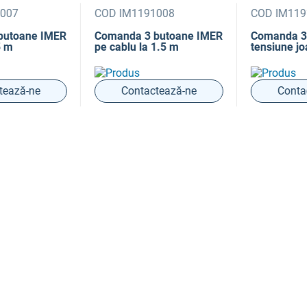
007
COD IM1191008
COD IM1191
utoane IMER
Comanda 3 butoane IMER
Comanda 3 
 m
pe cablu la 1.5 m
tensiune jo
ează-ne
Contactează-ne
Contac