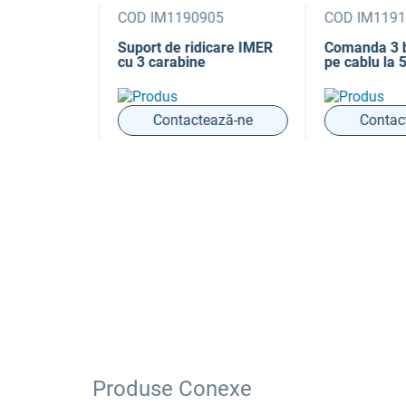
000578
COD IM1190905
COD IM1191
ER pentru 2
Suport de ridicare IMER
Comanda 3 b
cu 3 carabine
pe cablu la 5
ază-ne
Contactează-ne
Contact
Produse Conexe