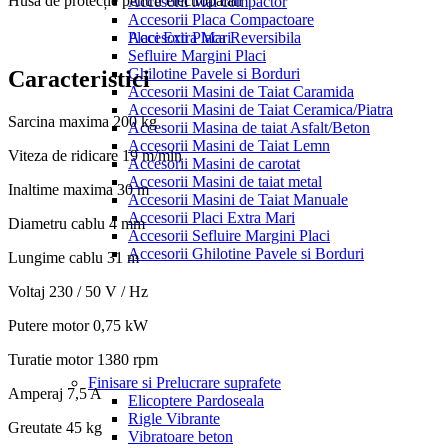
Husă de protecție pentru electropalan
Accesorii Mai compactor
Accesorii Placa Compactoare
Placi Extra Mari
Accesorii Placa Reversibila
Sefluire Margini Placi
Ghilotine Pavele si Borduri
Caracteristici
Accesorii Masini de Taiat Caramida
Accesorii Masini de Taiat Ceramica/Piatra
Sarcina maxima
200 kg
Accesorii Masina de taiat Asfalt/Beton
Accesorii Masini de Taiat Lemn
Viteza de ridicare
19 m/min
Accesorii Masini de carotat
Accesorii Masini de taiat metal
Inaltime maxima
30 m
Accesorii Masini de Taiat Manuale
Accesorii Placi Extra Mari
Diametru cablu
4 mm
Accesorii Sefluire Margini Placi
Accesorii Ghilotine Pavele si Borduri
Lungime cablu
31 m
Voltaj
230 / 50 V / Hz
Putere motor
0,75 kW
Turatie motor
1380 rpm
Finisare si Prelucrare suprafete
Amperaj
7,5 A
Elicoptere Pardoseala
Rigle Vibrante
Greutate
45 kg
Vibratoare beton