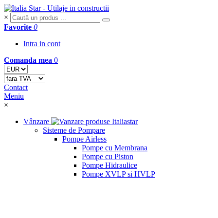
×
Favorite
0
Intra in cont
Comanda mea
0
Contact
Meniu
×
Vânzare
Sisteme de Pompare
Pompe Airless
Pompe cu Membrana
Pompe cu Piston
Pompe Hidraulice
Pompe XVLP si HVLP