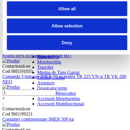
-
Contactează-ne
Allow all
Cod 8033679022600
Cale rulare pentru electropalan IMER 500 kg "N"
Allow selection
+
-
Agro Garden
Deny
Contactează-ne
Motocultor
Cod BA1005404
Multifunctional
Roaba BPA cu manere rabatabile 80 l
Statii de Var
Remorca
Motoburghiu
Contactează-ne
Trancher
Cod IM1191033
Masina de Tuns Gazon
Comanda 3 butoane IMER 50 m pentru TR 225 VN si TR VK 200
Tocator Crengi
NEO
Atomizor
Despicator lemn
Accesorii Motocultor
+
Accesorii Motoburghiu
-
Accesorii Multifunctional
Contactează-ne
Cod IM1199221
Container contragreutate IMER 500 kg
Contactează-ne