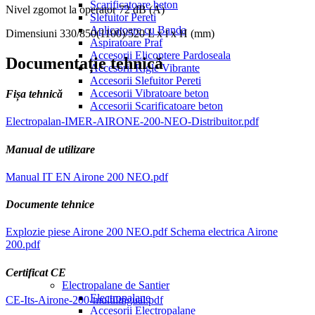
Scarificatoare beton
Nivel zgomot la operator
72 dB (A)
Slefuitor Pereti
Aplicatoare cu Banda
Dimensiuni
330/850(1100)/520 L x l x H (mm)
Aspiratoare Praf
Accesorii Elicoptere Pardoseala
Documentație tehnică
Accesorii Rigle Vibrante
Accesorii Slefuitor Pereti
Accesorii Vibratoare beton
Fișa tehnică
Accesorii Scarificatoare beton
Electropalan-IMER-AIRONE-200-NEO-Distribuitor.pdf
Manual de utilizare
Manual IT EN Airone 200 NEO.pdf
Documente tehnice
Explozie piese Airone 200 NEO.pdf
Schema electrica Airone
200.pdf
Certificat CE
Electropalane de Santier
Electropalane
CE-Its-Airone-200-multilingual.pdf
Accesorii Electropalane