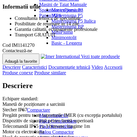
Masini de Taiat Manuale
Informatii utile
Spalatoare cu presiune
MasterPiuma P3
Panou ATS
Masterpiuma P5
Consultanta tehnica de specialitate
Masterpiuma P5 Italica
Posibilitate de returnare in 14 zile
Masterpiuma BP
Garantia calitatii, echipamente profesionale
MiniPiuma
Transport GRATUIT
Minimontolit
Basic - Leggera
Cod
IM1141270
Contactează-ne
Vezi toate produsele
Adaugă la favorite
Descriere
Caracteristici
Documentație tehnică
Video
Accesorii
Produse conexe
Produse similare
Descriere
Echipare standard:
Manetă de poziționare a sarciniii
Ștecher IP67
Compactare
Pregătit pentru toate suporturile IMER (cu excepția portalului)
Mai compactor
Dispozitiv de siguranță pentru limită superioară
Placa Compactoare
Telecomandă IP65 cu 3 butoane, lungime 1m
Placa Reversibila
Motor cu electrofrana
Rulou Compactor