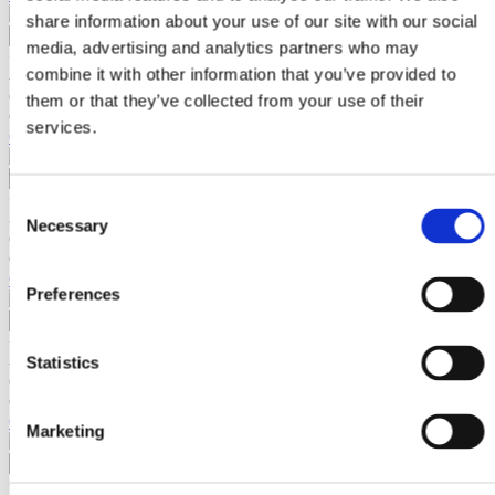
share information about your use of our site with our social
media, advertising and analytics partners who may
+
combine it with other information that you’ve provided to
-
Contactează-ne
them or that they’ve collected from your use of their
Cod IM1199210
services.
Utilaje pentru Constructii
Container contragreutate IMER 150 Kg
Dumper
Accesorii Dumper
Statii de Betoane
+
Consent
Statii de beton stationare
-
Necessary
Selection
Statii de beton mobile
Contactează-ne
Mini statii de beton
Cod IM1199220
Echipamente si silozuri de stocare
Container contragreutate 250 Kg
Preferences
+
-
Statistics
Contactează-ne
Cod IM3231738
Comanda electropalan IMER 3P 30A
Marketing
+