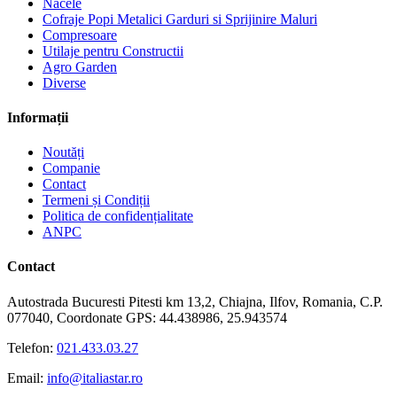
Nacele
Cofraje Popi Metalici Garduri si Sprijinire Maluri
Compresoare
Utilaje pentru Constructii
Agro Garden
Diverse
Informații
Noutăți
Companie
Contact
Termeni și Condiții
Politica de confidențialitate
ANPC
Contact
Autostrada Bucuresti Pitesti km 13,2, Chiajna, Ilfov, Romania, C.P.
077040, Coordonate GPS: 44.438986, 25.943574
Telefon:
021.433.03.27
Email:
info@italiastar.ro