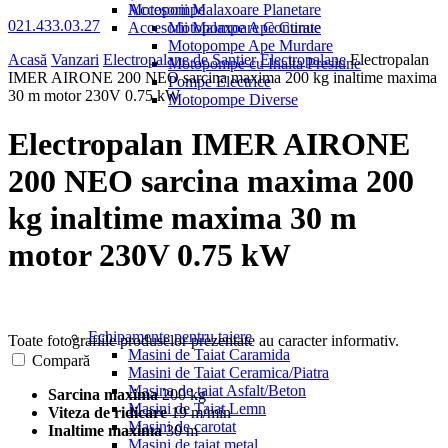
Motopompe
Accesorii Malaxoare Planetare
021.433.03.27
Accesorii Malaxoare Continue
Motopompe Ape Curate
Motopompe Ape Murdare
Acasă
Vanzari
Electropalane de Santier
Electropalane
Electropalan
Motopompe cu Inalta Presiune
IMER AIRONE 200 NEO sarcina maxima 200 kg inaltime maxima
Pompe Electrice
30 m motor 230V 0.75 kW
Motopompe Diverse
Electropalan IMER AIRONE
200 NEO sarcina maxima 200
kg inaltime maxima 30 m
motor 230V 0.75 kW
Echipamente pentru taiere
Toate fotografiile produselor prezentate au caracter informativ.
Masini de Taiat Caramida
Compară
Masini de Taiat Ceramica/Piatra
Masina de taiat Asfalt/Beton
Sarcina maxima
200 kg
Masini de Taiat Lemn
Viteza de ridicare
19 m/min
Masini de carotat
Inaltime maxima
30 m
Masini de taiat metal