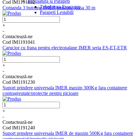
Tubulatura si Parapeti
Cod IM1191032
Tubulatura Evacuare
Comanda 3 butoane IMER tensiune joasa 30 m
Parapeti Lestabili
+
-
Contactează-ne
Cod IM1191041
Carucior cu frana pentru electropalane IMER seria ES-ET-ETR
+
-
Contactează-ne
Cod IM1191230
Suport prindere universala IMER maxim 300Kg fara containere
contragreutate/protectie pentru picioare
+
-
Contactează-ne
Cod IM1191240
Suport prindere universala IMER de maxim 500Kg fara containere
contragreutati/protectie picioare