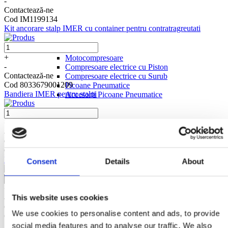
-
Contactează-ne
Cod IM1199134
Kit ancorare stalp IMER cu container pentru contratragreutati
Compresoare
+
Motocompresoare
-
Compresoare electrice cu Piston
Contactează-ne
Compresoare electrice cu Surub
Cod 8033679001209
Picoane Pneumatice
Bandiera IMER pentru stalpi
Accesorii Picoane Pneumatice
+
-
Contactează-ne
Cod 8033679001216
Bandiera IMER pentru morsete
Consent
Details
About
+
This website uses cookies
-
Contactează-ne
We use cookies to personalise content and ads, to provide
Cod 8033679001223
Suport universal electropalan IMER cu prindere de schela
social media features and to analyse our traffic. We also