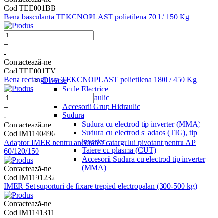
Cod TEE001BB
Bena basculanta TEKCNOPLAST polietilena 70 l / 150 Kg
+
-
Contactează-ne
Cod TEE001TV
Bena rectangulara TEKCNOPLAST polietilena 180l / 450 Kg
Diverse
Scule Electrice
Grup Hidraulic
Accesorii Grup Hidraulic
+
Sudura
-
Sudura cu electrod tip inverter (MMA)
Contactează-ne
Sudura cu electrod si adaos (TIG), tip
Cod IM1140496
inverter
Adaptor IMER pentru ancorarea catargului pivotant pentru AP
Taiere cu plasma (CUT)
60/120/150
Accesorii Sudura cu electrod tip inverter
(MMA)
Contactează-ne
Cod IM1191232
IMER Set suporturi de fixare trepied electropalan (300-500 kg)
Contactează-ne
Cod IM1141311