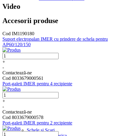
Video
Accesorii produse
Cod IM1190180
Suport electropalan IMER cu prindere de schela pentru
AP60/120/150
+
-
Contactează-ne
Cod 8033679000561
Port-galeti IMER pentru 4 recipiente
+
-
Contactează-ne
Cod 8033679000578
Port-galeti IMER pentru 2 recipiente
Schele si Scari
Schela Clasica