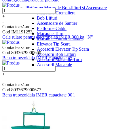
Platforme Macarale Bob-lifturi si Ascensoare
Platforme Cremaliera
+
Bob Lifturi
-
Ascensoare de Santier
Contactează-ne
Platforme Cablu
Cod IM1191253
Macarale Turn
Cale rulare pentru electropalan IMER 300 kg "N"
Macarale Autoridicatoare
Elevator Tip Scara
Contactează-ne
Accesorii Elevator Tip Scara
Cod 8033679000660
Accesorii Bob Lifturi
Bena trapezoidala IMER capacitate 45 l
Accesorii Macarale Turn
Accesorii Macarale
+
-
Contactează-ne
Cod 8033679000677
Bena trapezoidala IMER capacitate 90 l