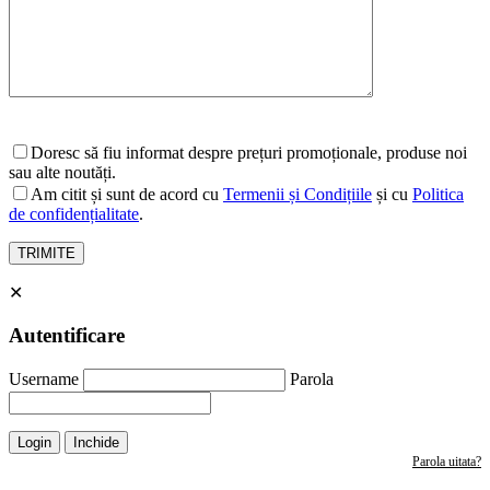
Doresc să fiu informat despre prețuri promoționale, produse noi
sau alte noutăți.
Am citit și sunt de acord cu
Termenii și Condițiile
și cu
Politica
de confidențialitate
.
✕
Autentificare
Username
Parola
Login
Inchide
Parola uitata?