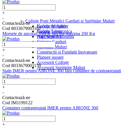
+
-
Cofraje Popi Metalici Garduri si Sprijinire Maluri
Contactează-ne
Nacela tip Spider
Cofraje Metalice
Cod 8033679001162
Nacela Telescopica
Cofraje Lemn
Morsete de ancoraj, IMER sarcina maxima 200 Kg
Nacela pe Autosasiu
Popi Metalici
Sisteme Garduri
Sprijinire Maluri
+
Constructii si Fundatii Inovatoare
-
Plansee usoare
Contactează-ne
Accesorii Cofraje
Cod 8033679001179
Accesorii Sprijinire Maluri
Stalp IMER pentru AIRONE 300 fara container de contragreutati
+
-
Contactează-ne
Cod IM1199122
Container contragreutati IMER pentru AIRONE 300
+