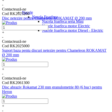
+
-
Contactează-ne
Nacele
Cod RK2025200
Nacela Foarfeca
Disc netezire pentru Chameleon ROKAMAT Ø 200 mm
Nacela foarfeca seria Mini
Nacele foarfeca motor Electric
Nacele foarfeca motor Diesel - Electric
+
-
Contactează-ne
Cod RK2025000
Suport baza pentu discuri netezire pentru Chameleon ROKAMAT
Ø 200 mm
+
-
Contactează-ne
Cod RK2061300
Disc abraziv Rokamat 230 mm granulometrie 80 (6 buc) pentru
Heron
+
-