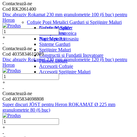
Contactează-ne
Cod RK2061400
Disc abraziv Rokamat 230 mm granulometrie 100 (6 buc) pentru
Heron
Cofraje Popi Metalici Garduri si Sprijinire Maluri
Nacela tip Spider
Cofraje Metalice
Nacela Telescopica
Cofraje Lemn
+
Nacela pe Autosasiu
Popi Metalici
-
Sisteme Garduri
Contactează-ne
Sprijinire Maluri
Cod 4035834615003
Constructii si Fundatii Inovatoare
Disc abraziv Rokamat 230 mm granulometrie 120 (6 buc) pentru
Plansee usoare
Heron
Accesorii Cofraje
Accesorii Sprijinire Maluri
+
-
Contactează-ne
Cod 4035834698808
Super discuri JÖST pentru Heron ROKAMAT Ø 225 mm
granulometrie 80 (6 buc)
+
-