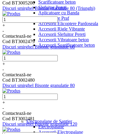
Scarificatoare beton
Cod BT3005200
Slefuitor Pereti
Discuri smirghel Bisonte granulatie 80 (Triunghi)
Aplicatoare cu Banda
Aspiratoare Praf
Accesorii Elicoptere Pardoseala
+
Accesorii Rigle Vibrante
-
Accesorii Slefuitor Pereti
Contactează-ne
Accesorii Vibratoare beton
Cod BT3002479
Accesorii Scarificatoare beton
Discuri smirghel Bisonte granulatie 60
+
-
Contactează-ne
Cod BT3002480
Discuri smirghel Bisonte granulatie 80
+
-
Contactează-ne
Cod BT3002481
Electropalane de Santier
Discuri smirghel Bisonte granulatie 120
Electropalane
Accesorii Electropalane