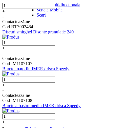
Schela Multidirectionala
Schela Mobila
+
Scari
-
Contactează-ne
Cod BT3002484
Discuri smirghel Bisonte granulatie 240
+
-
Contactează-ne
Cod IM1107107
Burete maro fin IMER drisca Speedy
+
-
Contactează-ne
Cod IM1107108
Burete albastru mediu IMER drisca Speedy
+
-