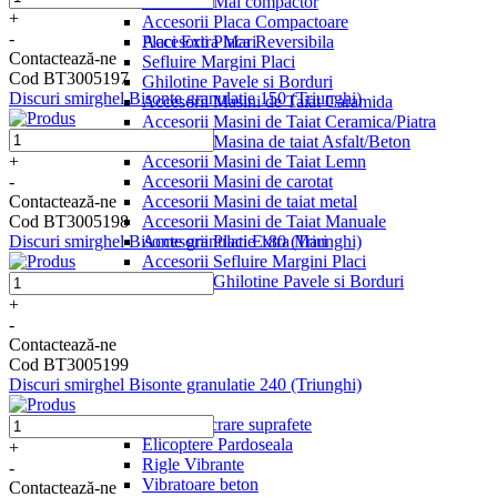
Accesorii Mai compactor
+
Accesorii Placa Compactoare
-
Placi Extra Mari
Accesorii Placa Reversibila
Contactează-ne
Sefluire Margini Placi
Cod BT3005197
Ghilotine Pavele si Borduri
Discuri smirghel Bisonte granulatie 150 (Triunghi)
Accesorii Masini de Taiat Caramida
Accesorii Masini de Taiat Ceramica/Piatra
Accesorii Masina de taiat Asfalt/Beton
Accesorii Masini de Taiat Lemn
+
Accesorii Masini de carotat
-
Accesorii Masini de taiat metal
Contactează-ne
Accesorii Masini de Taiat Manuale
Cod BT3005198
Accesorii Placi Extra Mari
Discuri smirghel Bisonte granulatie 180 (Triunghi)
Accesorii Sefluire Margini Placi
Accesorii Ghilotine Pavele si Borduri
+
-
Contactează-ne
Cod BT3005199
Discuri smirghel Bisonte granulatie 240 (Triunghi)
Finisare si Prelucrare suprafete
Elicoptere Pardoseala
+
Rigle Vibrante
-
Vibratoare beton
Contactează-ne