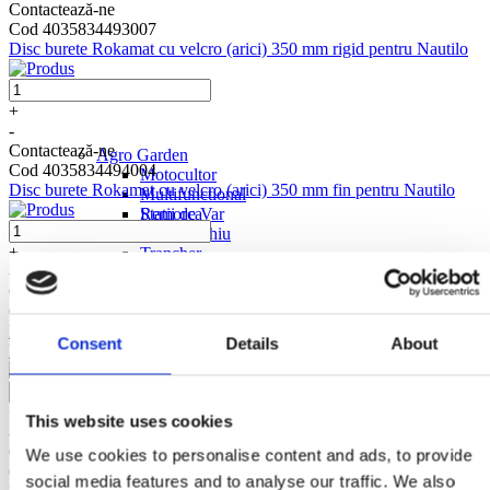
Contactează-ne
Cod 4035834493007
Disc burete Rokamat cu velcro (arici) 350 mm rigid pentru Nautilo
+
-
Contactează-ne
Agro Garden
Cod 4035834494004
Motocultor
Disc burete Rokamat cu velcro (arici) 350 mm fin pentru Nautilo
Multifunctional
Statii de Var
Remorca
Motoburghiu
+
Trancher
-
Masina de Tuns Gazon
Contactează-ne
Tocator Crengi
Cod 4035834481004
Atomizor
Disc polish cu Velcro (arici) perforat pentru Nautilo si Skate
Despicator lemn
Consent
Details
About
ROKAMAT (PFM WT) Ø350 mm
Accesorii Motocultor
Accesorii Motoburghiu
Accesorii Multifunctional
+
This website uses cookies
-
Contactează-ne
We use cookies to personalise content and ads, to provide
Cod 4035834482001
social media features and to analyse our traffic. We also