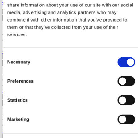
Disc polish cu Velcro (arici) netezire pentru Nautilo, Skate (PFM
share information about your use of our site with our social
WT) ROKAMAT Ø 350
media, advertising and analytics partners who may
combine it with other information that you’ve provided to
+
them or that they’ve collected from your use of their
-
services.
Contactează-ne
Cod RK2048800
Burete tip inel, structura hidro pt Nautilo (PFM WT) ROKAMAT
Diverse
Ø350 mm
Consent
Scule Electrice
Grup Hidraulic
Necessary
Selection
Accesorii Grup Hidraulic
+
Sudura
-
Sudura cu electrod tip inverter (MMA)
Contactează-ne
Preferences
Sudura cu electrod si adaos (TIG), tip
Cod BT3000060
inverter
Discuri smirghel pentru SP3000-SP3001 BISONTE granulatie 60
Taiere cu plasma (CUT)
Statistics
Accesorii Sudura cu electrod tip inverter
(MMA)
+
-
Marketing
Contactează-ne
Cod BT3000080
Discuri smirghel pentru SP3000-SP3001 BISONTE granulatie 80