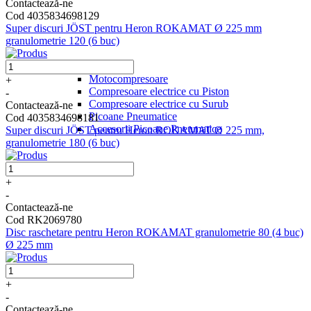
Contactează-ne
Cod 4035834698129
Super discuri JÖST pentru Heron ROKAMAT Ø 225 mm
granulometrie 120 (6 buc)
Compresoare
Motocompresoare
+
Compresoare electrice cu Piston
-
Compresoare electrice cu Surub
Contactează-ne
Picoane Pneumatice
Cod 4035834698181
Accesorii Picoane Pneumatice
Super discuri JÖST pentru Heron ROKAMAT Ø 225 mm,
granulometrie 180 (6 buc)
+
-
Contactează-ne
Cod RK2069780
Disc raschetare pentru Heron ROKAMAT granulometrie 80 (4 buc)
Ø 225 mm
+
-
Contactează-ne