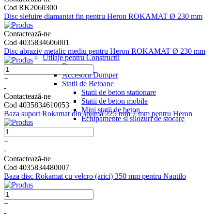
Cod RK2060300
Disc slefuire diamantat fin pentru Heron ROKAMAT Ø 230 mm
Contactează-ne
Cod 4035834606001
Disc abraziv metalic mediu pentru Heron ROKAMAT Ø 230 mm
Utilaje pentru Constructii
Dumper
Accesorii Dumper
+
Statii de Betoane
-
Statii de beton stationare
Contactează-ne
Statii de beton mobile
Cod 4035834610053
Mini statii de beton
Baza suport Rokamat din spuma 225 mm 7 mm pentru Heron
Echipamente si silozuri de stocare
+
-
Contactează-ne
Cod 4035834480007
Baza disc Rokamat cu velcro (arici) 350 mm pentru Nautilo
+
-