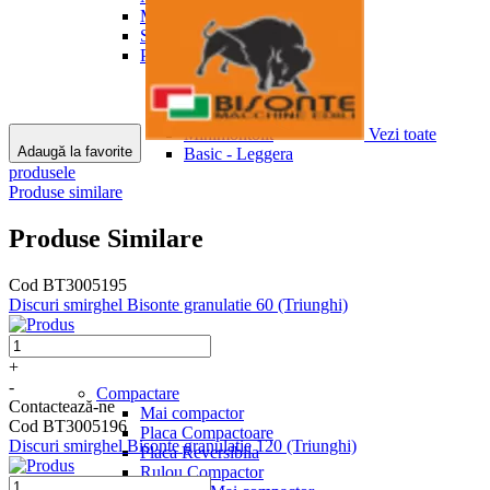
Masini de Taiat Manuale
Spalatoare cu presiune
MasterPiuma P3
Panou ATS
Masterpiuma P5
Masterpiuma P5 Italica
Masterpiuma BP
MiniPiuma
Minimontolit
Vezi toate
Adaugă la favorite
Basic - Leggera
produsele
Produse similare
Produse Similare
Cod BT3005195
Discuri smirghel Bisonte granulatie 60 (Triunghi)
+
-
Compactare
Contactează-ne
Mai compactor
Cod BT3005196
Placa Compactoare
Discuri smirghel Bisonte granulatie 120 (Triunghi)
Placa Reversibila
Rulou Compactor