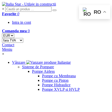
×
RO
Favorite
0
Intra in cont
Comanda mea
0
Contact
Meniu
×
Vânzare
Sisteme de Pompare
Pompe Airless
Pompe cu Membrana
Pompe cu Piston
Pompe Hidraulice
Pompe XVLP si HVLP