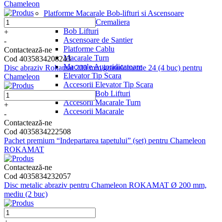
Chameleon
Platforme Macarale Bob-lifturi si Ascensoare
Platforme Cremaliera
Bob Lifturi
+
Ascensoare de Santier
-
Platforme Cablu
Contactează-ne
Macarale Turn
Cod 4035834208243
Macarale Autoridicatoare
Disc abraziv Rokamat 200 mm granulometrie 24 (4 buc) pentru
Elevator Tip Scara
Chameleon
Accesorii Elevator Tip Scara
Accesorii Bob Lifturi
Accesorii Macarale Turn
+
Accesorii Macarale
-
Contactează-ne
Cod 4035834222508
Pachet premium “Indepartarea tapetului” (set) pentru Chameleon
ROKAMAT
Contactează-ne
Cod 4035834232057
Disc metalic abraziv pentru Chameleon ROKAMAT Ø 200 mm,
mediu (2 buc)