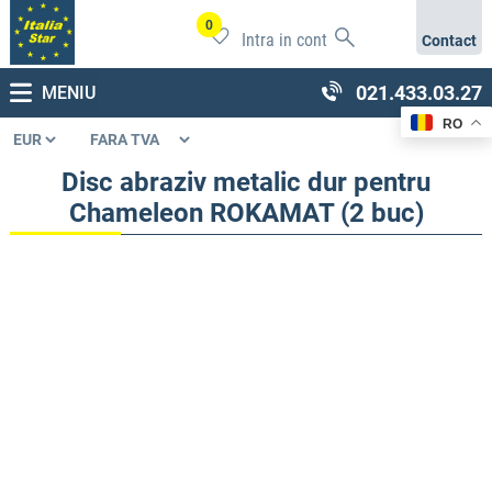
0
Intra in cont
Contact
021.433.03.27
MENIU
RO
Disc abraziv metalic dur pentru
Chameleon ROKAMAT (2 buc)