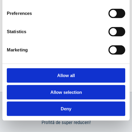
Preferences
Statistics
Marketing
Allow all
Allow selection
Deny
Newsletter
Profită de super reduceri!