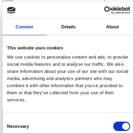
Tubulatura si Parapeti
Tubulatura Evacuare
Parapeti Lestabili
Consent
Details
About
Doresc să fiu informat despre prețuri promoționale, produse noi
sau alte noutăți.
This website uses cookies
Am citit și sunt de acord cu
Termenii și Condițiile
și cu
Politica
de confidențialitate
.
We use cookies to personalise content and ads, to provide
social media features and to analyse our traffic. We also
share information about your use of our site with our social
Contactează-ne
media, advertising and analytics partners who may
combine it with other information that you’ve provided to
them or that they’ve collected from your use of their
services.
✖
Consent
Necessary
Selection