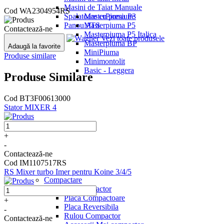
Masini de Taiat Manuale
Cod
WA2304954RS
Spalatoare cu presiune
MasterPiuma P3
Panou ATS
Masterpiuma P5
Contactează-ne
Masterpiuma P5 Italica
Vezi toate produsele
Masterpiuma BP
Adaugă la favorite
MiniPiuma
Produse similare
Minimontolit
Basic - Leggera
Produse Similare
Cod BT3F00613000
Stator MIXER 4
+
-
Contactează-ne
Cod IM1107517RS
RS Mixer turbo Imer pentru Koine 3/4/5
Compactare
Mai compactor
Placa Compactoare
+
Placa Reversibila
-
Rulou Compactor
Contactează-ne