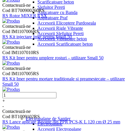
Scarificatoare beton
Contactează-ne
Slefuitor Pereti
Cod BT700900260RS
Aplicatoare cu Banda
RS Rotor MIXER 8 SX
Aspiratoare Praf
Accesorii Elicoptere Pardoseala
Contactează-ne
Accesorii Rigle Vibrante
Cod IM1107006RS
Accesorii Slefuitor Pereti
RS Kit injectare Imer pentru Small 50
Accesorii Vibratoare beton
Accesorii Scarificatoare beton
Contactează-ne
Cod IM1107010RS
RS Kit Imer pentru umplere rosturi – utilizare Small 50
Contactează-ne
Cod IM1107005RS
RS Kit Imer pentru mortare traditionale si preamestecate – utilizare
Small 50
+
-
Contactează-ne
Cod BT1009102RS
Electropalane de Santier
RS Lance aplicare Bisonte din PPR PCS-K L 120 cm Ø 25 mm
Electropalane
Accesorii Electropalane