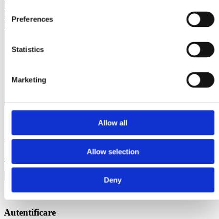
Platforme Macarale Bob-lifturi si Ascensoare
Preferences
Platforme Cremaliera
Bob Lifturi
Ascensoare de Santier
Platforme Cablu
Statistics
Macarale Turn
Macarale Autoridicatoare
Elevator Tip Scara
Marketing
Accesorii Elevator Tip Scara
Accesorii Bob Lifturi
Accesorii Macarale Turn
Accesorii Macarale
Allow all
Doresc să fiu informat despre prețuri promoționale, produse noi
sau alte noutăți.
Am citit și sunt de acord cu
Termenii și Condițiile
și cu
Politica
Allow selection
de confidențialitate
.
Deny
✕
Autentificare