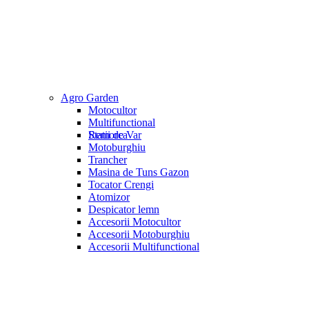
Agro Garden
Motocultor
Multifunctional
Statii de Var
Remorca
Motoburghiu
Trancher
Masina de Tuns Gazon
Tocator Crengi
Atomizor
Despicator lemn
Accesorii Motocultor
Accesorii Motoburghiu
Accesorii Multifunctional