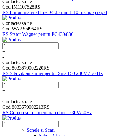
Contactează-ne
Cod IM1107528RS
RS Furtun material Imer Ø 35 mm L 10 m cuplaj rapid
Contactează-ne
Cod WA2304954RS
RS Stator Wagner pentru PC430/830
+
-
Contactează-ne
Cod 8033679002220RS
RS Sita vibranta imer pentru Small 50 230V / 50 Hz
+
-
Contactează-ne
Cod 8033679002213RS
RS Compresor cu membrana Imer 230V/50Hz
+
Schele si Scari
-
Schela Clasica