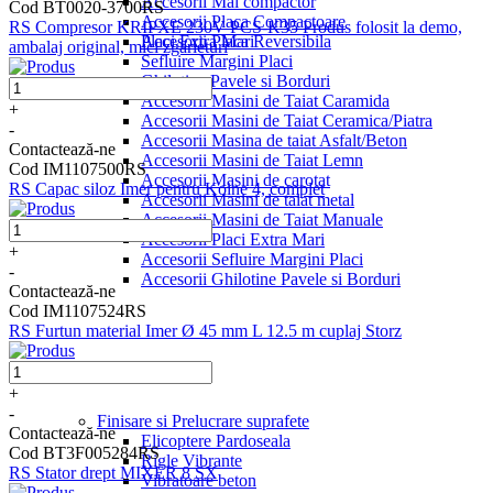
Accesorii Mai compactor
Cod BT0020-3700RS
Accesorii Placa Compactoare
RS Compresor KRIPXE 230V PCS-K35 Produs folosit la demo,
Placi Extra Mari
Accesorii Placa Reversibila
ambalaj original, mici zgarieturi
Sefluire Margini Placi
Ghilotine Pavele si Borduri
Accesorii Masini de Taiat Caramida
+
Accesorii Masini de Taiat Ceramica/Piatra
-
Accesorii Masina de taiat Asfalt/Beton
Contactează-ne
Accesorii Masini de Taiat Lemn
Cod IM1107500RS
Accesorii Masini de carotat
RS Capac siloz Imer pentru Koine 4, complet
Accesorii Masini de taiat metal
Accesorii Masini de Taiat Manuale
Accesorii Placi Extra Mari
+
Accesorii Sefluire Margini Placi
-
Accesorii Ghilotine Pavele si Borduri
Contactează-ne
Cod IM1107524RS
RS Furtun material Imer Ø 45 mm L 12.5 m cuplaj Storz
+
-
Finisare si Prelucrare suprafete
Contactează-ne
Elicoptere Pardoseala
Cod BT3F005284RS
Rigle Vibrante
RS Stator drept MIXER 8 SX
Vibratoare beton