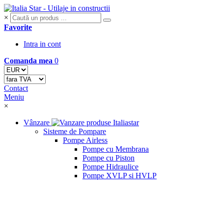
×
Favorite
Intra in cont
Comanda mea
0
Contact
Meniu
×
Vânzare
Sisteme de Pompare
Pompe Airless
Pompe cu Membrana
Pompe cu Piston
Pompe Hidraulice
Pompe XVLP si HVLP