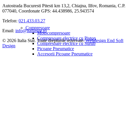
Autostrada Bucuresti Pitesti km 13,2, Chiajna, Ilfov, Romania, C.P.
077040, Coordonate GPS: 44.438986, 25.943574
Telefon:
021.433.03.27
Compresoare
Email:
info@italiastar.ro
Motocompresoare
Compresoare electrice cu Piston
© 2026 Italia Star. Toate drepturile rezervate.
Webdesign End Soft
Compresoare electrice cu Surub
Design
Picoane Pneumatice
Accesorii Picoane Pneumatice