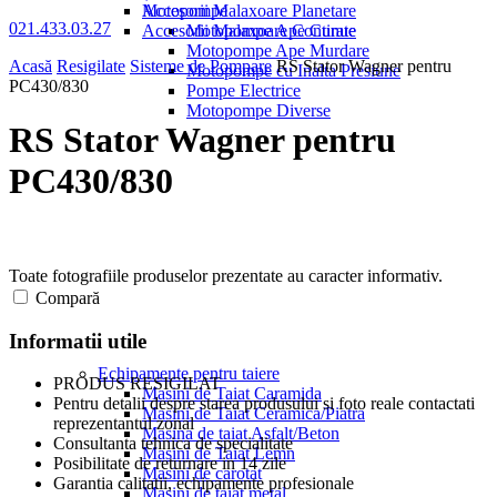
Motopompe
Accesorii Malaxoare Planetare
021.433.03.27
Accesorii Malaxoare Continue
Motopompe Ape Curate
Motopompe Ape Murdare
Acasă
Resigilate
Sisteme de Pompare
RS Stator Wagner pentru
Motopompe cu Inalta Presiune
PC430/830
Pompe Electrice
Motopompe Diverse
RS Stator Wagner pentru
PC430/830
Toate fotografiile produselor prezentate au caracter informativ.
Compară
Informatii utile
Echipamente pentru taiere
PRODUS RESIGILAT
Masini de Taiat Caramida
Pentru detalii despre starea produsului si foto reale contactati
Masini de Taiat Ceramica/Piatra
reprezentantul zonal
Masina de taiat Asfalt/Beton
Consultanta tehnica de specialitate
Masini de Taiat Lemn
Posibilitate de returnare in 14 zile
Masini de carotat
Garantia calitatii, echipamente profesionale
Masini de taiat metal