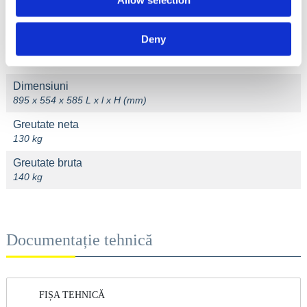
Allow selection
Demaraj
Electric (la cheie) .
Deny
Capacitate rezervor combustibil
18 l
Dimensiuni
895 x 554 x 585 L x l x H (mm)
Greutate neta
130 kg
Greutate bruta
140 kg
Documentație tehnică
FIȘA TEHNICĂ