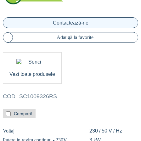
Contactează-ne
Adaugă la favorite
Vezi toate produsele
COD
SC1009326RS
Compară
Voltaj
230 / 50 V / Hz
Putere in regim continuu - 230V
3 kW