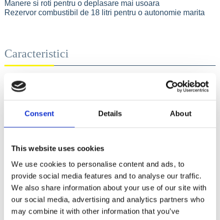
Manere si roti pentru o deplasare mai usoara
Rezervor combustibil de 18 litri pentru o autonomie marita
Caracteristici
Voltaj
230 / 50 V / Hz
Consent
Details
About
Putere in regim continuu - 230V
3 kW
Putere maxima - 230V
This website uses cookies
3,5 kW
We use cookies to personalise content and ads, to
Curent sudura Monofazat
provide social media features and to analyse our traffic.
13 A
We also share information about your use of our site with
our social media, advertising and analytics partners who
Amperaj
50 -300 A
may combine it with other information that you’ve