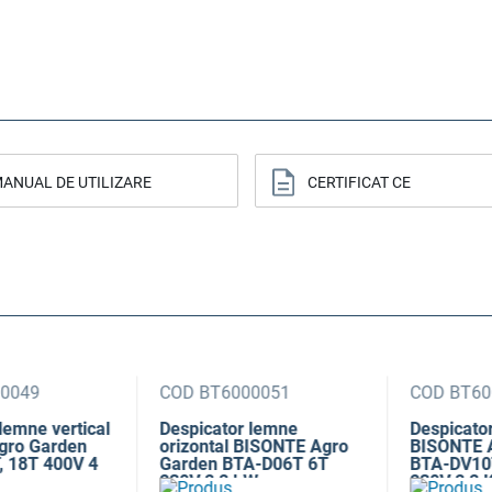
ANUAL DE UTILIZARE
CERTIFICAT CE
049
COD BT6000051
COD BT600
mne vertical
Despicator lemne
Despicator l
o Garden
orizontal BISONTE Agro
BISONTE Ag
18T 400V 4
Garden BTA-D06T 6T
BTA-DV10T
230V 2,2 kW
230V 2,2 K