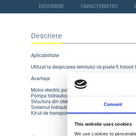
DESCRIERE
CARACTERISTICI
Descriere
Aplicabilitate
Utilizat la despicarea lemnului ce poate fi folosit
Avantaje
Motor electric puternic de 3,5 kW
Pompa hidraulica care dezvolta 12 t presiune as
Structura din otel de inalta calitate
Consent
Sistemul hidraulic de inalta performanta confera u
Kit-ul de transport permite manipularea usoara a u
This website uses cookies
We use cookies to personalis