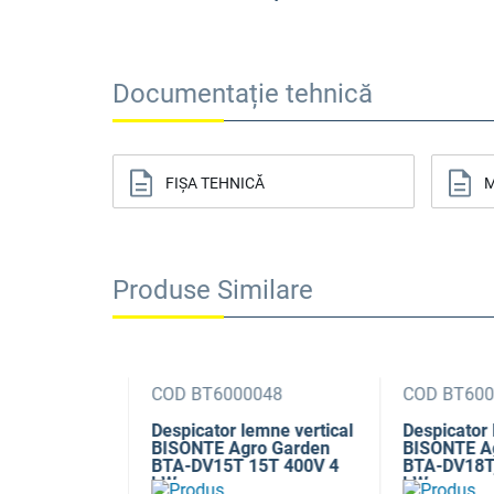
Documentație tehnică
FIȘA TEHNICĂ
M
Produse Similare
47
COD BT6000048
COD BT6000
ne vertical
Despicator lemne vertical
Despicator le
 Garden
BISONTE Agro Garden
BISONTE Agr
T 400V 3,5
BTA-DV15T 15T 400V 4
BTA-DV18T, 
kW
kW