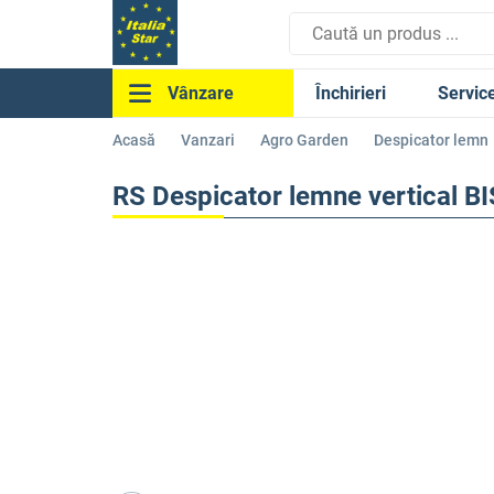
Închirieri
Servic
Vânzare
Acasă
Vanzari
Agro Garden
Despicator lemn
RS Despicator lemne vertical