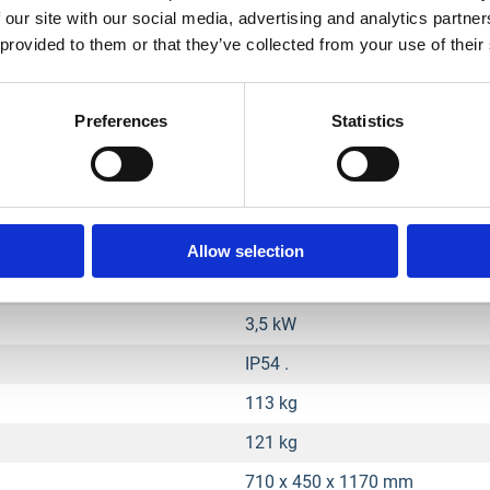
 our site with our social media, advertising and analytics partn
 provided to them or that they’ve collected from your use of their
650 / 500 mm
Preferences
Statistics
192 mm
12 T
7,5 l
Electric
Allow selection
400 / 50 V / Hz
3,5 kW
IP54 .
113 kg
121 kg
710 x 450 x 1170 mm