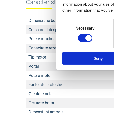
Caracteristici
information about your use of
other information that you’ve
Dimensiune bustean (L max./ Ø max.)
Consent
Necessary
Selection
Cursa cutit despicare
Putere maxima despicare
Capacitate rezervor ulei hidraulic
Tip motor
Deny
Voltaj
Putere motor
Factor de protectie
Greutate neta
Greutate bruta
Dimensiuni ambalaj