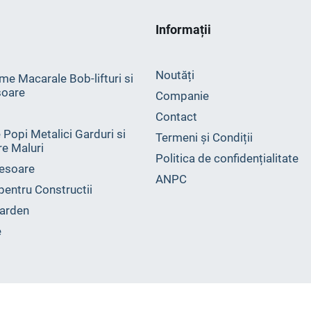
Informații
Noutăți
me Macarale Bob-lifturi si
oare
Companie
Contact
 Popi Metalici Garduri si
Termeni și Condiții
ire Maluri
Politica de confidențialitate
esoare
ANPC
 pentru Constructii
arden
e