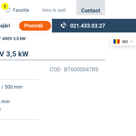
0
Favorite
Intra in cont
Contact
021.433.03.27
ajări
Promoții
T 400V 3,5 kW
RO
V 3,5 kW
COD
BT6000047RS
 / 500 mm
2 mm
T