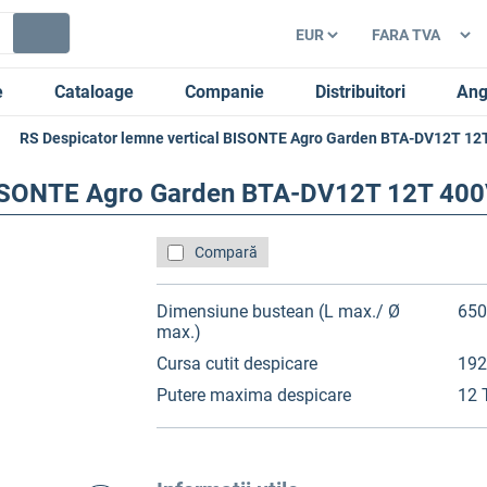
e
Cataloage
Companie
Distribuitori
Ang
RS Despicator lemne vertical BISONTE Agro Garden BTA-DV12T 12
 BISONTE Agro Garden BTA-DV12T 12T 400
Compară
Dimensiune bustean (L max./ Ø
650
max.)
Cursa cutit despicare
19
Putere maxima despicare
12 