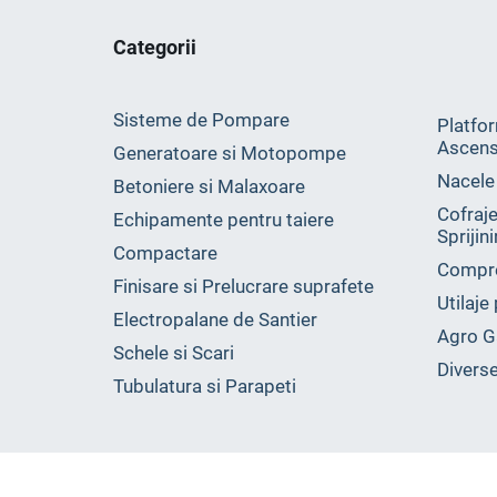
Categorii
Sisteme de Pompare
Platfor
Ascens
Generatoare si Motopompe
Nacele
Betoniere si Malaxoare
Cofraje
Echipamente pentru taiere
Sprijin
Compactare
Compr
Finisare si Prelucrare suprafete
Utilaje
Electropalane de Santier
Agro G
Schele si Scari
Divers
Tubulatura si Parapeti