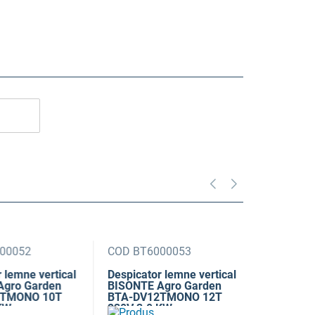
0052
COD BT6000053
COD BT60
emne vertical
Despicator lemne vertical
RS Despica
ro Garden
BISONTE Agro Garden
vertical B
MONO 10T
BTA-DV12TMONO 12T
Garden BT
W
230V 3.0 KW
400V 4 kW