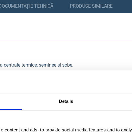
DOCUMENTAȚIE TEHNICĂ
PRODUSE SIMILARE
 la centrale termice, seminee si sobe.
upra busteanului
Details
tilizatorului un mod usor si eficient de lucru.
tilajului.
e content and ads, to provide social media features and to analy