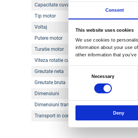
Capacitate cuva net
Consent
Tip motor
Voltaj
This website uses cookies
Putere motor
We use cookies to personalis
information about your use of
Turatie motor
other information that you’ve
Viteza rotatie cuva
Consent
Greutate neta
Necessary
Selection
Greutate bruta
Dimensiuni
Dimensiuni transport L x l x h
Deny
Transport in container 40”