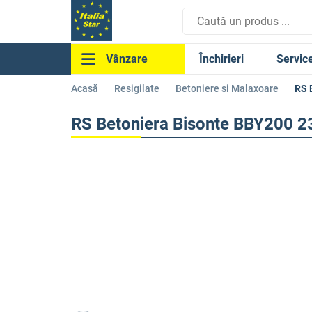
Închirieri
Servic
Vânzare
Acasă
Resigilate
Betoniere si Malaxoare
RS 
RS Betoniera Bisonte BBY200 2