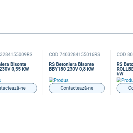
4155009RS
COD 7403284155016RS
COD 80336
 Bisonte
RS Betoniera Bisonte
RS Betonier
 0,55 KW
BBY180 230V 0,8 KW
ROLLBETA 1
kW
ează-ne
Contactează-ne
Contac