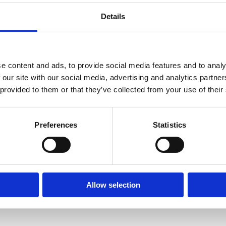
180 l
Details
Electric
230 / 50 V / Hz
800 W
e content and ads, to provide social media features and to analy
 our site with our social media, advertising and analytics partn
2980 rpm
 provided to them or that they’ve collected from your use of their
30 rpm
58 kg
Preferences
Statistics
59 kg
1190 x 730 x 1410 L x l x H (m
840 x 730 x 500 mm
Allow selection
220 buc.