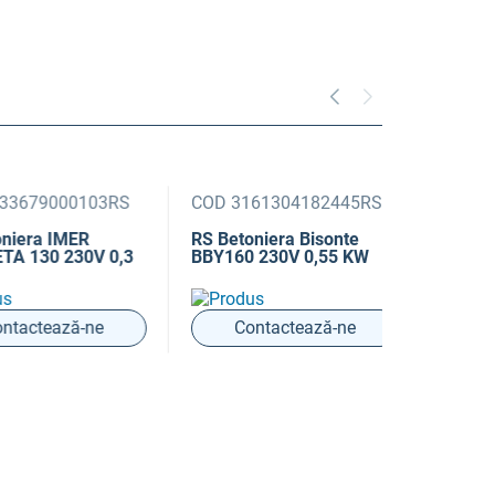
79000103RS
COD 3161304182445RS
a IMER
RS Betoniera Bisonte
30 230V 0,3
BBY160 230V 0,55 KW
tează-ne
Contactează-ne