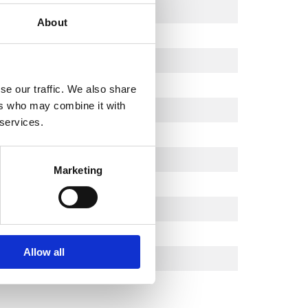
About
se our traffic. We also share
ers who may combine it with
 services.
Marketing
m)
Allow all