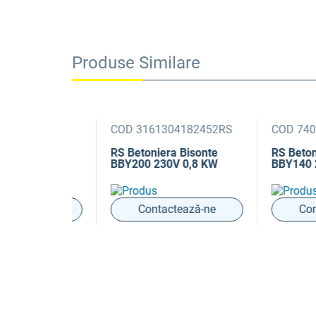
Produse Similare
154996RS
COD 3161304182452RS
COD 740328
Bisonte
RS Betoniera Bisonte
RS Betoniera
0,375 KW
BBY200 230V 0,8 KW
BBY140 230V
ază-ne
Contactează-ne
Contact