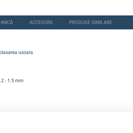
HNICĂ
ACCESORII
PRODUSE SIMILARE
eplasarea usoara
1.2 - 1.5 mm
200 l