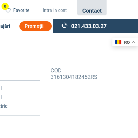
0
Favorite
Intra in cont
Contact
021.433.03.27
ajări
Promoții
RO
COD
3161304182452RS
 l
 l
tric