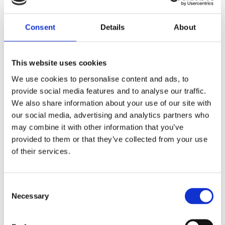
Cablu cu clește pentru masă
Mască de sudură cu sticlă
Perie și ciocănel pentru zgură
Consent
Details
About
Pistolet CUT complet, cablu 4m
Manometru presiune
Filtru aer comprimat
Accesorii conectare compresor
This website uses cookies
We use cookies to personalise content and ads, to
provide social media features and to analyse our traffic.
Caracteristici
We also share information about your use of our site with
our social media, advertising and analytics partners who
may combine it with other information that you’ve
provided to them or that they’ve collected from your use
Tip aparat
Invertor .
of their services.
Voltaj
400/ 50 V / Hz
Consent
Necessary
Grosime taiere
Selection
1-25 mm
Tensiune in gol