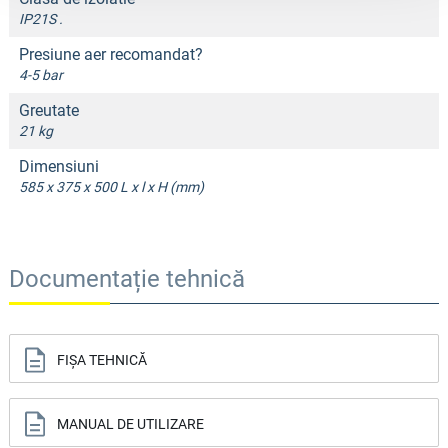
IP21S .
Presiune aer recomandat?
4-5 bar
Greutate
21 kg
Dimensiuni
585 x 375 x 500 L x l x H (mm)
Documentație tehnică
FIȘA TEHNICĂ
MANUAL DE UTILIZARE