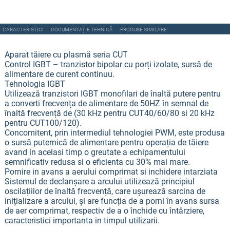
CARACTERISTICI
DOCUMENTAȚIE TEHNICĂ
PRODUSE SIMILARE
Aparat tăiere cu plasmă seria CUT
Control IGBT – tranzistor bipolar cu porți izolate, sursă de
alimentare de curent continuu.
Tehnologia IGBT
Utilizează tranzistori IGBT monofilari de înaltă putere pentru
a converti frecvența de alimentare de 50HZ în semnal de
înaltă frecvență de (30 kHz pentru CUT40/60/80 si 20 kHz
pentru CUT100/120).
Concomitent, prin intermediul tehnologiei PWM, este produsa
o sursă puternică de alimentare pentru operația de tăiere
avand in acelasi timp o greutate a echipamentului
semnificativ redusa si o eficienta cu 30% mai mare.
Pornire in avans a aerului comprimat si inchidere intarziata
Sistemul de declanșare a arcului utilizează principiul
oscilațiilor de înaltă frecvență, care ușurează sarcina de
inițializare a arcului, și are funcția de a porni în avans sursa
de aer comprimat, respectiv de a o închide cu întârziere,
caracteristici importanta in timpul utilizarii.