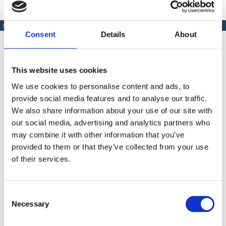
PRODUSE SIMILARE
Consent
Details
About
This website uses cookies
Produse Similare
We use cookies to personalise content and ads, to
provide social media features and to analyse our traffic.
We also share information about your use of our site with
our social media, advertising and analytics partners who
COD BT0002590
may combine it with other information that you’ve
provided to them or that they’ve collected from your use
Rigla vibrator Bisonte 1,88 m
of their services.
Contactează-ne
Consent
Necessary
Selection